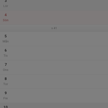
3
Lör
4
Sön
v.41
5
Mån
6
Tis
7
Ons
8
Tor
9
Fre
10