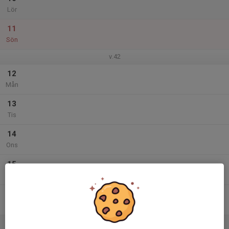
Lör
11
Sön
v.42
12
Mån
13
Tis
14
Ons
15
Tor
16
Fre
17