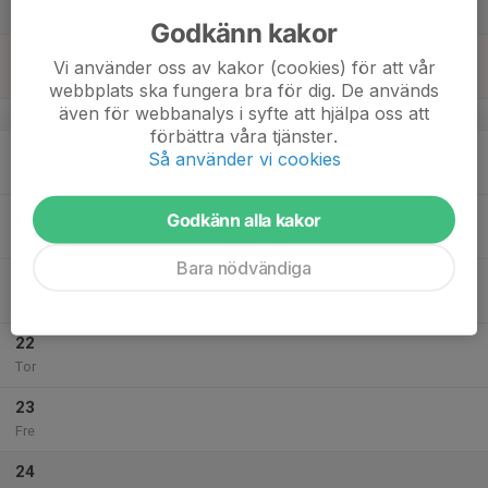
Lör
Godkänn kakor
18
Vi använder oss av kakor (cookies) för att vår
Sön
webbplats ska fungera bra för dig. De används
även för webbanalys i syfte att hjälpa oss att
v.43
förbättra våra tjänster.
19
Så använder vi cookies
Mån
20
Godkänn alla kakor
Tis
Bara nödvändiga
21
Ons
22
Tor
23
Fre
24