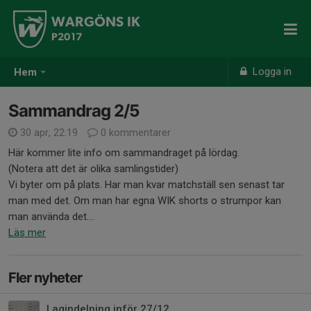
WARGÖNS IK
P2017
Logga in
Hem
Sammandrag 2/5
30 apr, 22:19
0 kommentarer
Här kommer lite info om sammandraget på lördag.
(Notera att det är olika samlingstider)
Vi byter om på plats. Har man kvar matchställ sen senast tar
man med det. Om man har egna WIK shorts o strumpor kan
man använda det....
Läs mer
Fler nyheter
Lagindelning inför 27/12