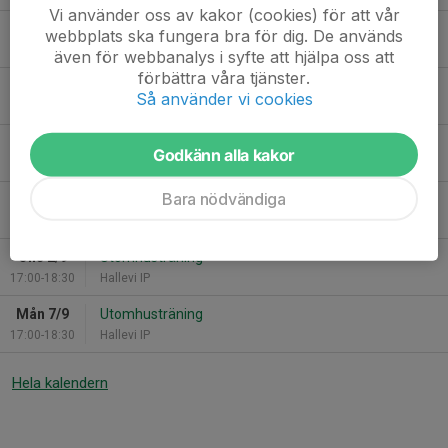
Vi använder oss av kakor (cookies) för att vår
Ons 19/8
Utomhusträning
webbplats ska fungera bra för dig. De används
17:00-18:30
Hallevi IP
även för webbanalys i syfte att hjälpa oss att
förbättra våra tjänster.
Mån 24/8
Utomhusträning
Så använder vi cookies
17:00-18:30
Hallevi IP
Ons 26/8
Utomhusträning
Godkänn alla kakor
17:00-18:30
Hallevi IP
Bara nödvändiga
Mån 31/8
Utomhusträning
17:00-18:30
Hallevi IP
Ons 2/9
Utomhusträning
17:00-18:30
Hallevi IP
Mån 7/9
Utomhusträning
17:00-18:30
Hallevi IP
Hela kalendern