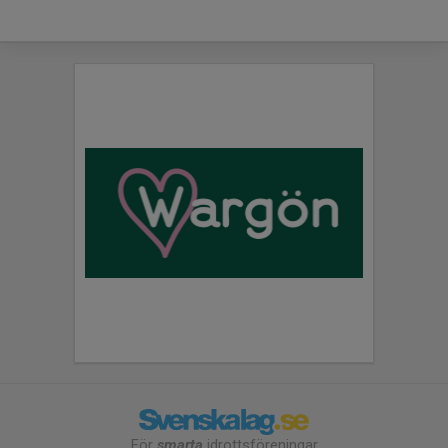
För
smarta
idrottsföreningar