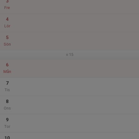
3
Fre
4
Lör
5
Sön
v.15
6
Mån
7
Tis
8
Ons
9
Tor
10