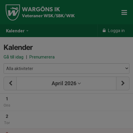
WARGÖNS IK
Veteraner WSK/SBK/WIK
Logga in
Kalender
Kalender
Gå till idag
|
Prenumerera
April 2026
1
Ons
2
Tor