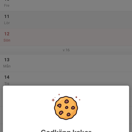
Fre
11
Lör
12
Sön
v.16
13
Mån
14
Tis
15
Ons
16
Tor
17