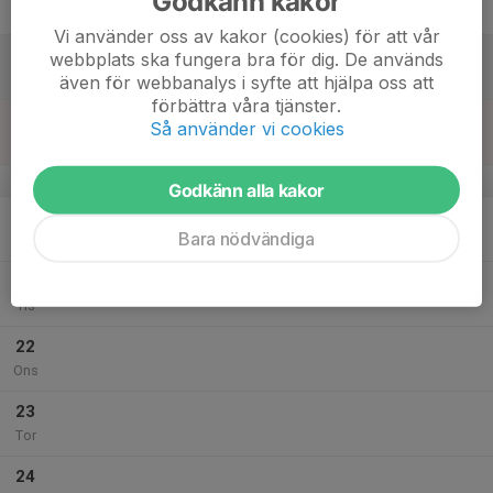
Godkänn kakor
Fre
Vi använder oss av kakor (cookies) för att vår
18
webbplats ska fungera bra för dig. De används
Lör
även för webbanalys i syfte att hjälpa oss att
förbättra våra tjänster.
19
Så använder vi cookies
Sön
v.17
Godkänn alla kakor
20
Bara nödvändiga
Mån
21
Tis
22
Ons
23
Tor
24