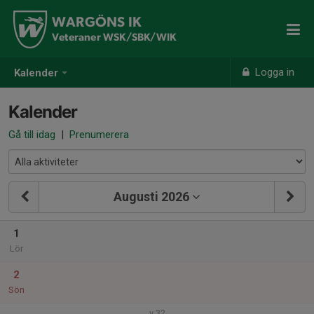
WARGÖNS IK
Veteraner WSK/SBK/WIK
Logga in
Kalender
Kalender
Gå till idag
|
Prenumerera
Augusti 2026
1
Lör
2
Sön
v.32