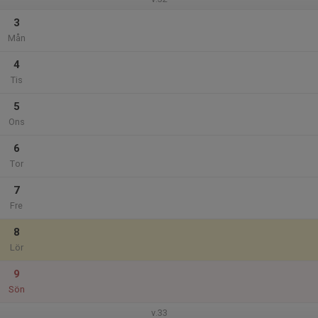
3
Mån
4
Tis
5
Ons
6
Tor
7
Fre
8
Lör
9
Sön
v.33