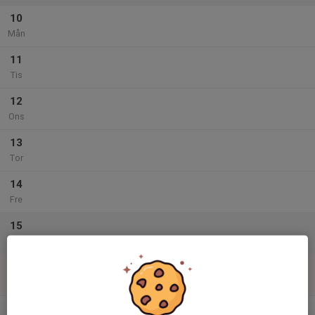
10
Mån
11
Tis
12
Ons
13
Tor
14
Fre
15
Lör
16
Sön
v.34