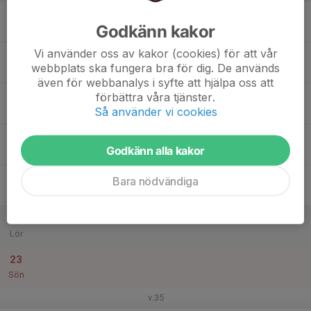
17
Godkänn kakor
Mån
Vi använder oss av kakor (cookies) för att vår
18
webbplats ska fungera bra för dig. De används
Tis
även för webbanalys i syfte att hjälpa oss att
19
förbättra våra tjänster.
Så använder vi cookies
Ons
20
Godkänn alla kakor
Tor
21
Bara nödvändiga
Fre
22
Lör
23
Sön
v.35