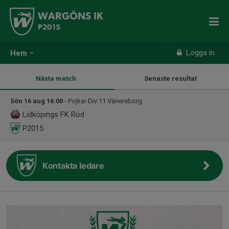
WARGÖNS IK
P2015
Logga in
Hem
Nästa match
Senaste resultat
Sön 16 aug 16:00
- Pojkar Div 11 Vänersborg
Lidköpings FK Röd
P2015
Kontakta ledare