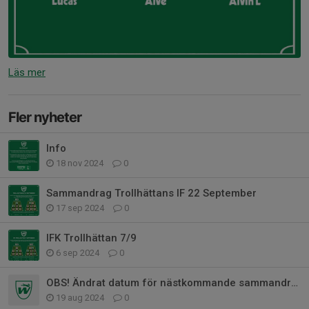
Läs mer
Fler nyheter
Info
18 nov 2024
0
Sammandrag Trollhättans IF 22 September
17 sep 2024
0
IFK Trollhättan 7/9
6 sep 2024
0
OBS! Ändrat datum för nästkommande sammandrag
19 aug 2024
0