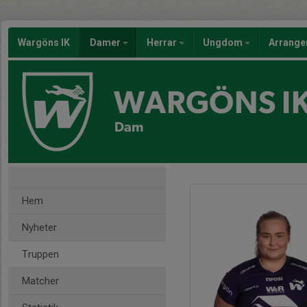
Wargöns IK
Damer
Herrar
Ungdom
Arrang
WARGÖNS I
Dam
Hem
Nyheter
Truppen
Matcher