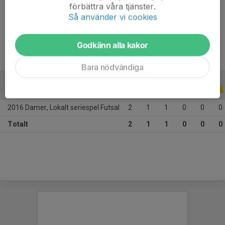
förbättra våra tjänster.
Ålder
28 år
Så använder vi cookies
Tidigare klubbar
IK Rössö, VIF
Godkänn alla kakor
Bara nödvändiga
A-LAGSSERIER
2016
2016 Damer, Lokalt seriespel Futsal
2
1
1
0
0
0
Totalt
2
1
1
0
0
0