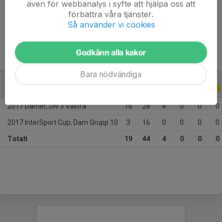
även för webbanalys i syfte att hjälpa oss att
Ålder
28 år
förbättra våra tjänster.
Tidigare klubbar
IK Rössö, VIF
Så använder vi cookies
Godkänn alla kakor
Bara nödvändiga
A-LAGSSERIER
2017
2017 Damer, Div 3 Västra
16
28
4
0
0
0
2017 InterSport Cup, Dam Grupp 10
3
16
0
0
0
0
Totalt
19
44
4
0
0
0