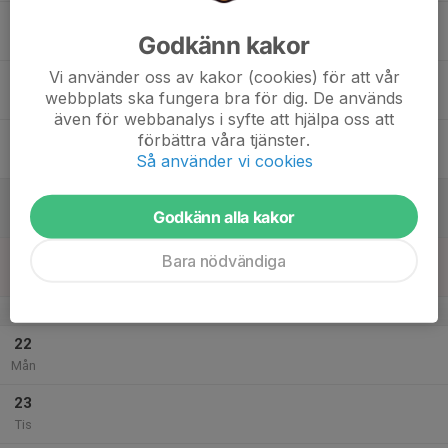
17
Godkänn kakor
Ons
Vi använder oss av kakor (cookies) för att vår
18
20:00
Träning
webbplats ska fungera bra för dig. De används
21:00
Tor
Hallevi C-Plan
även för webbanalys i syfte att hjälpa oss att
19
förbättra våra tjänster.
Så använder vi cookies
Fre
20
Godkänn alla kakor
Lör
21
Bara nödvändiga
Sön
v.4
22
Mån
23
Tis