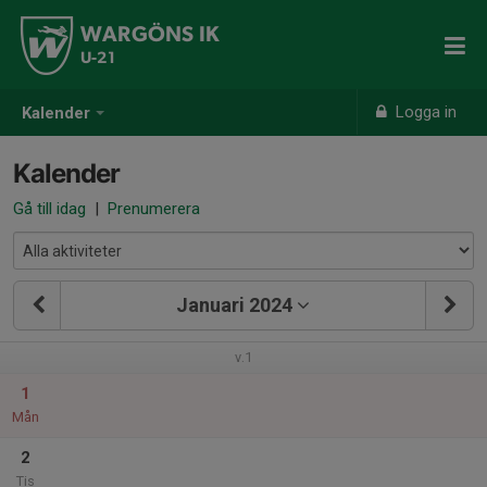
WARGÖNS IK
U-21
Logga in
Kalender
Kalender
Gå till idag
|
Prenumerera
Januari 2024
v.1
1
Mån
2
Tis