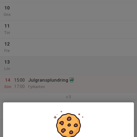
10
Ons
11
Tor
12
Fre
13
Lör
14
15:00
Julgransplundring
17:00
Sön
Fyrkanten
v.3
15
Mån
16
Tis