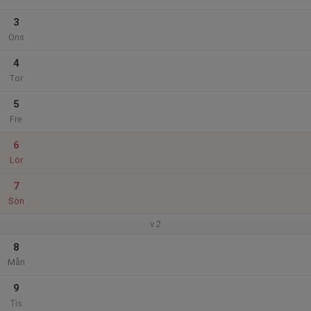
3
Ons
4
Tor
5
Fre
6
Lör
7
Sön
v.2
8
Mån
9
Tis