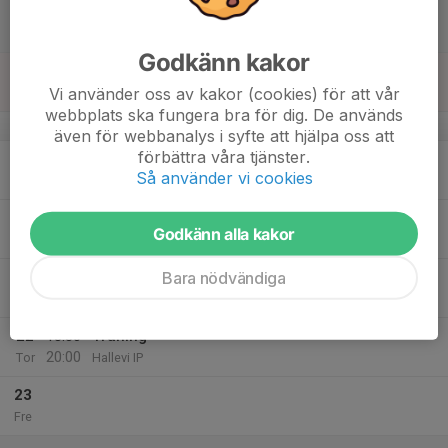
17
Lör
Godkänn kakor
18
Vi använder oss av kakor (cookies) för att vår
Sön
webbplats ska fungera bra för dig. De används
v.34
även för webbanalys i syfte att hjälpa oss att
förbättra våra tjänster.
19
18:30
Träning
Så använder vi cookies
20:00
Mån
Hallevi ip
20
Godkänn alla kakor
Tis
Bara nödvändiga
21
18:30
Träning
20:00
Ons
Hallevi ip
22
18:30
Träning
20:00
Tor
Hallevi IP
23
Fre