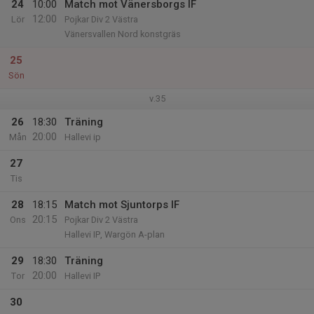
24
10:00
Match mot Vänersborgs IF
12:00
Lör
Pojkar Div 2 Västra
Vänersvallen Nord konstgräs
25
Sön
v.35
26
18:30
Träning
20:00
Mån
Hallevi ip
27
Tis
28
18:15
Match mot Sjuntorps IF
20:15
Ons
Pojkar Div 2 Västra
Hallevi IP, Wargön A-plan
29
18:30
Träning
20:00
Tor
Hallevi IP
30