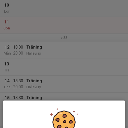
10
Lör
11
Sön
v.33
12
18:30
Träning
20:00
Mån
Hallevi ip
13
Tis
14
18:30
Träning
20:00
Ons
Hallevi ip
15
18:30
Träning
20:00
Tor
Hallevi IP
16
Fre