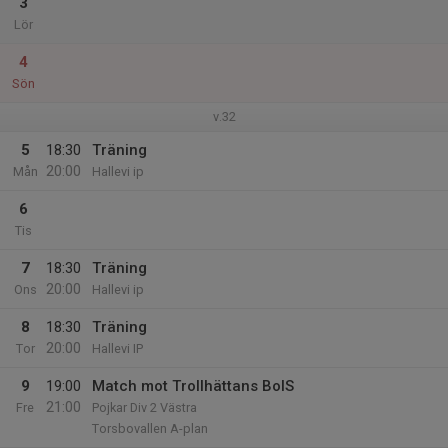
3
Lör
4
Sön
v.32
5
18:30
Träning
20:00
Mån
Hallevi ip
6
Tis
7
18:30
Träning
20:00
Ons
Hallevi ip
8
18:30
Träning
20:00
Tor
Hallevi IP
9
19:00
Match mot Trollhättans BoIS
21:00
Fre
Pojkar Div 2 Västra
Torsbovallen A-plan