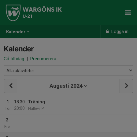
WARGÖNS IK
U-21
Logga in
Kalender
Kalender
Gå till idag
|
Prenumerera
Augusti 2024
1
18:30
Träning
20:00
Tor
Hallevi IP
2
Fre