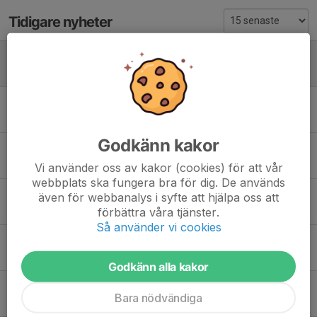
Tidigare nyheter
Åse Viste Cup (Grästorp) lör 13/6- Samling kl 12 Hallevi
7 jun, 15:35
0
Sommaravslutning 10/6- avslut 18:30
31 maj, 20:56
1
Godkänn kakor
Samling på Hallevi 08:00- Sön 17/5 inför Sammandrag Vbg
11 maj, 20:34
1
Vi använder oss av kakor (cookies) för att vår
webbplats ska fungera bra för dig. De används
Samling på Hallevi 08:45- Sön 3 maj inför Sammandrag
även för webbanalys i syfte att hjälpa oss att
28 apr, 17:34
2
förbättra våra tjänster.
Så använder vi cookies
Föräldramöte 6/5
26 apr, 21:35
2
Godkänn alla kakor
Fler tränare P2018
Bara nödvändiga
25 apr, 17:00
0