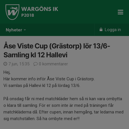
WARGÖNS IK
P2018
Logga in
Nyheter
Åse Viste Cup (Grästorp) lör 13/6-
Samling kl 12 Hallevi
7 jun, 15:35
0 kommentarer
Hej,
Här kommer info inför Åse Viste Cup i Grästorp.
Vi samlas på Hallevi kl 12 på lördag 13/6.
På onsdag får ni med matchkläder hem så ni kan vara ombytta
o klara till samling. För er som inte är med på träningen får
matchkläderna då. Efter cupen, innan hemgång, tar ledarna med
sig matchställen. Så ha ombyte med er!!