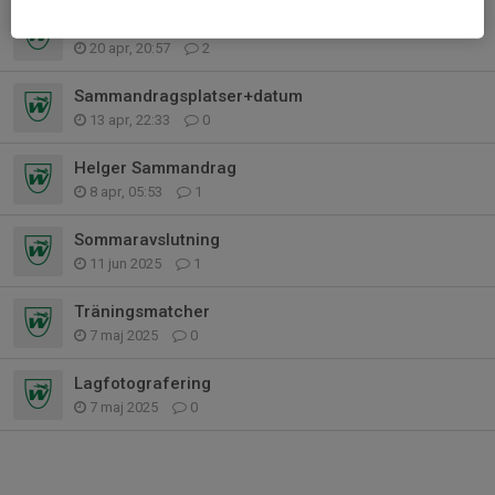
Mer info- Sammandrag 3 maj
20 apr, 20:57
2
Sammandragsplatser+datum
13 apr, 22:33
0
Helger Sammandrag
8 apr, 05:53
1
Sommaravslutning
11 jun 2025
1
Träningsmatcher
7 maj 2025
0
Lagfotografering
7 maj 2025
0