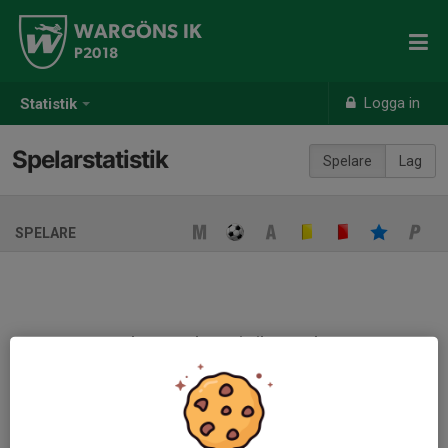
WARGÖNS IK
P2018
Logga in
Statistik
Spelarstatistik
Spelare
Lag
SPELARE
Ingen spelarstatistik sparad
När ni fyller i uppställning på respektive match visas statistiken
automatiskt på denna sida