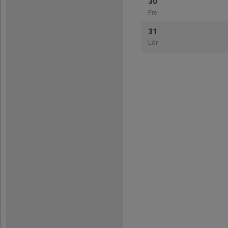
30
Fre
31
Lör