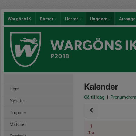
Wargöns IK
Damer
Herrar
Ungdom
Arrang
WARGÖNS I
P2018
Kalender
Hem
Gå till idag
|
Prenumerer
Nyheter
Truppen
Matcher
1
Tor