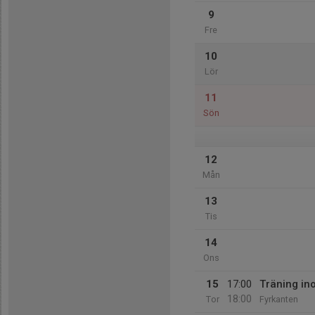
9
Fre
10
Lör
11
Sön
12
Mån
13
Tis
14
Ons
15
17:00
Träning i
18:00
Tor
Fyrkanten