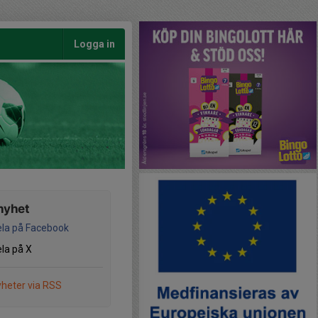
Logga in
nyhet
la på Facebook
la på X
heter via RSS