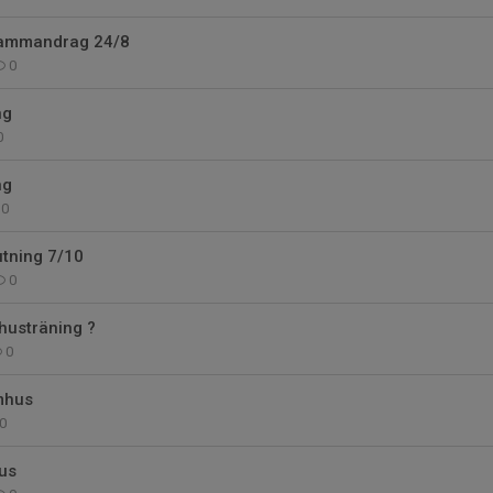
ammandrag 24/8
0
ng
0
ng
0
tning 7/10
0
husträning ?
0
mhus
0
us