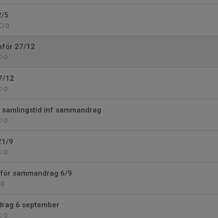
2/5
0
nför 27/12
0
7/12
0
+ samlingstid inf sammandrag
0
21/9
0
nför sammandrag 6/9
0
drag 6 september
0