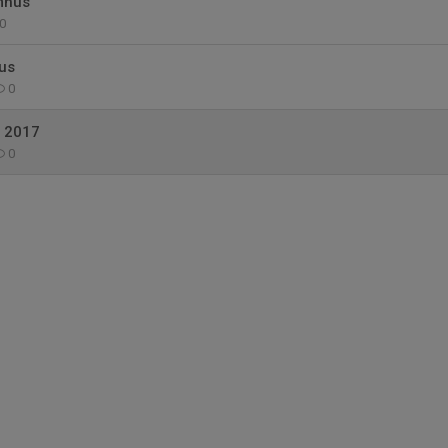
mhus
0
us
0
r 2017
0