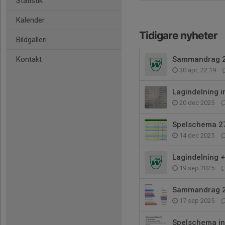
Statistik
Kalender
Tidigare nyheter
Bildgalleri
Kontakt
Sammandrag 
30 apr, 22:19
Lagindelning i
20 dec 2025
Spelschema 2
14 dec 2025
Lagindelning 
19 sep 2025
Sammandrag 
17 sep 2025
Spelschema i