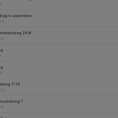
0
drag 6 september
0
ammandrag 24/8
0
ng
0
ng
0
tning 7/10
0
husträning ?
0