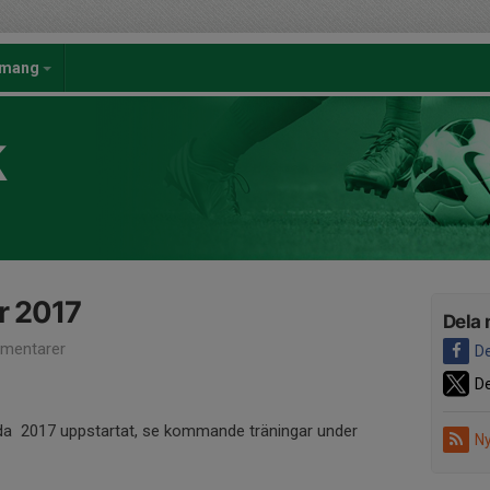
emang
K
r 2017
Dela 
mentarer
De
De
dda 2017 uppstartat, se kommande träningar under
Ny