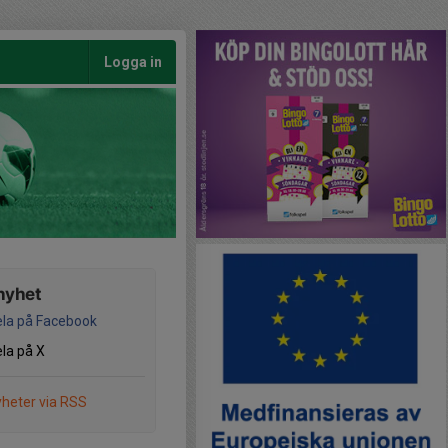
Logga in
nyhet
la på Facebook
la på X
heter via RSS