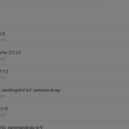
2/5
0
nför 27/12
0
7/12
0
+ samlingstid inf sammandrag
0
21/9
0
nför sammandrag 6/9