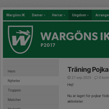
Wargöns IK
Damer
Herrar
Ungdom
Arrang
WARGÖNS I
P2017
Träning Pojka
Hem
27 sep 2023
0 kom
Nyheter
Hej!
Truppen
Nu är laget för pojkar fö
Matcher
aktiviteter.