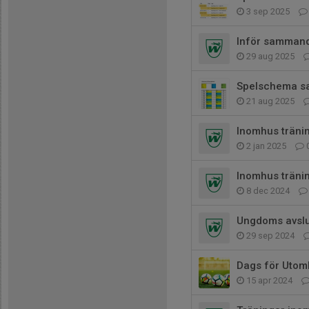
3 sep 2025
Inför samman
29 aug 2025
Spelschema s
21 aug 2025
Inomhus träni
2 jan 2025
Inomhus träni
8 dec 2024
Ungdoms avslu
29 sep 2024
Dags för Utom
15 apr 2024