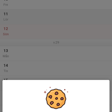
Fre
11
Lör
12
Sön
v.29
13
Mån
14
Tis
15
Ons
16
Tor
17