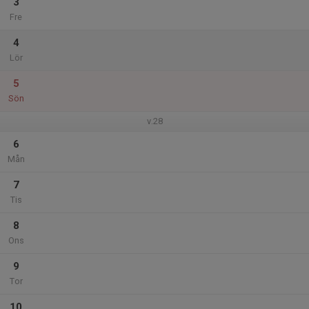
3
Fre
4
Lör
5
Sön
v.28
6
Mån
7
Tis
8
Ons
9
Tor
10