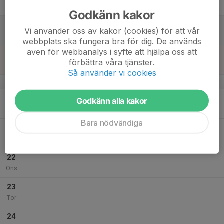
Fre
Godkänn kakor
18
Vi använder oss av kakor (cookies) för att vår
Lör
webbplats ska fungera bra för dig. De används
även för webbanalys i syfte att hjälpa oss att
19
förbättra våra tjänster.
Sön
Så använder vi cookies
v.30
20
Godkänn alla kakor
Mån
Bara nödvändiga
21
Tis
22
Ons
23
Tor
24