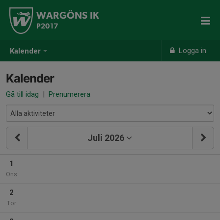
WARGÖNS IK
P2017
Logga in
Kalender
Kalender
Gå till idag
|
Prenumerera
Juli 2026
1
Ons
2
Tor