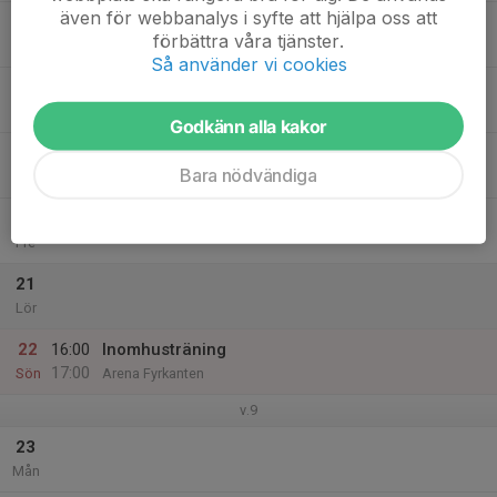
även för webbanalys i syfte att hjälpa oss att
17
förbättra våra tjänster.
Tis
Så använder vi cookies
18
Ons
Godkänn alla kakor
19
Bara nödvändiga
Tor
20
Fre
21
Lör
22
16:00
Inomhusträning
17:00
Sön
Arena Fyrkanten
v.9
23
Mån