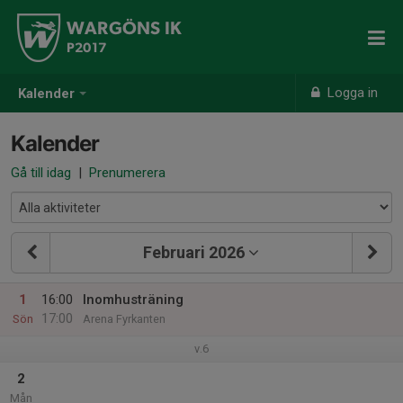
WARGÖNS IK
P2017
Logga in
Kalender
Kalender
Gå till idag
|
Prenumerera
Februari 2026
1
16:00
Inomhusträning
17:00
Sön
Arena Fyrkanten
v.6
2
Mån