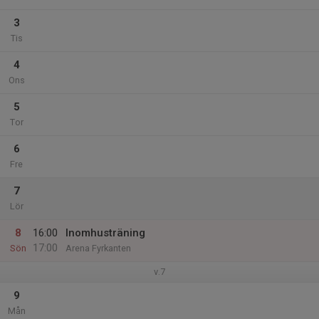
3
Tis
4
Ons
5
Tor
6
Fre
7
Lör
8
16:00
Inomhusträning
17:00
Sön
Arena Fyrkanten
v.7
9
Mån