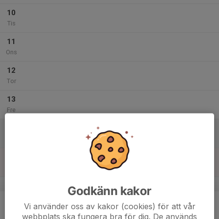
10
Tis
11
Ons
12
Tor
13
Fre
14
Lör
15
16:00
Inomhusträning
17:00
Sön
Arena Fyrkanten
v.8
Godkänn kakor
16
Vi använder oss av kakor (cookies) för att vår
Mån
webbplats ska fungera bra för dig. De används