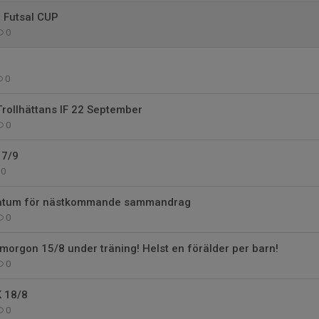
 Futsal CUP
0
0
ollhättans IF 22 September
0
 7/9
0
datum för nästkommande sammandrag
0
morgon 15/8 under träning! Helst en förälder per barn!
0
K 18/8
0