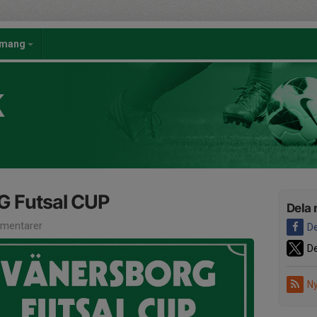
emang
K
G Futsal CUP
Dela 
mentarer
De
De
Ny