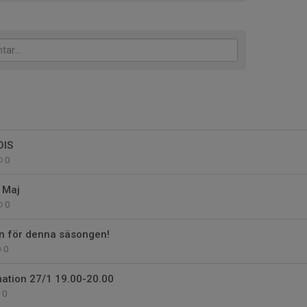
OIS
0
 Maj
0
n för denna säsongen!
0
mation 27/1 19.00-20.00
0