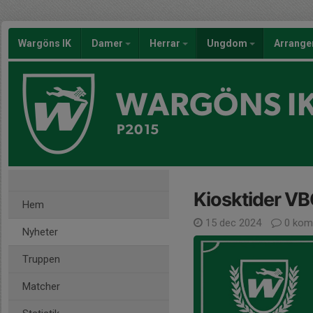
Wargöns IK
Damer
Herrar
Ungdom
Arrang
WARGÖNS I
P2015
Kiosktider VB
Hem
15 dec 2024
0 kom
Nyheter
Truppen
Matcher