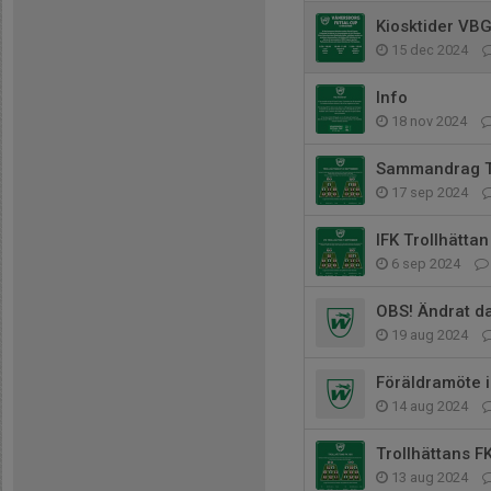
Kiosktider VBG
15 dec 2024
Info
18 nov 2024
Sammandrag Tr
17 sep 2024
IFK Trollhättan
6 sep 2024
OBS! Ändrat 
19 aug 2024
Föräldramöte i
14 aug 2024
Trollhättans F
13 aug 2024