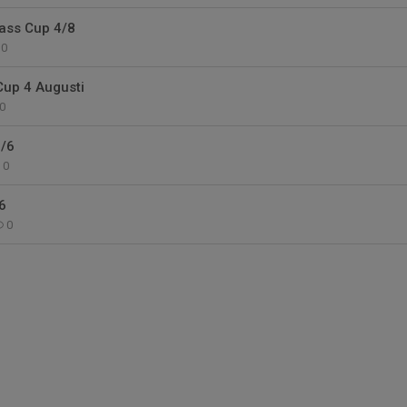
lass Cup 4/8
0
Cup 4 Augusti
0
/6
0
6
0