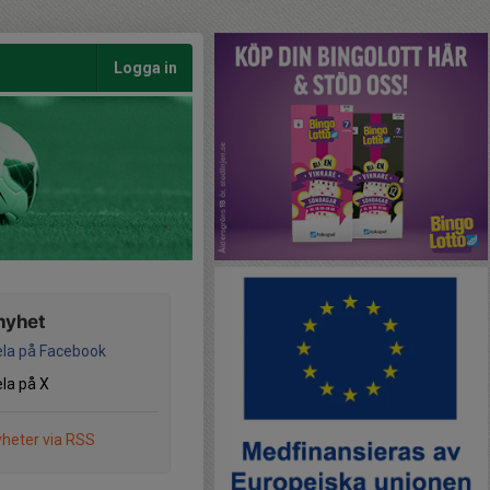
Logga in
nyhet
la på Facebook
la på X
heter via RSS