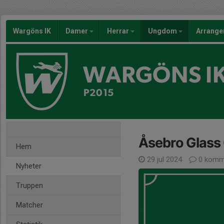
Wargöns IK
Damer
Herrar
Ungdom
Arrang
WARGÖNS I
P2015
Åsebro Glass
Hem
29 jul 2024
0 komm
Nyheter
Truppen
Matcher