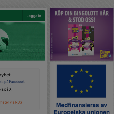
Logga in
nyhet
la på Facebook
la på X
heter via RSS