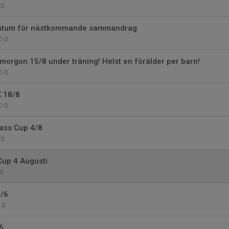
0
datum för nästkommande sammandrag
0
morgon 15/8 under träning! Helst en förälder per barn!
0
K 18/8
0
lass Cup 4/8
0
Cup 4 Augusti
0
/6
0
6