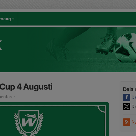
emang
K
 Cup 4 Augusti
Dela 
entarer
De
De
Ny