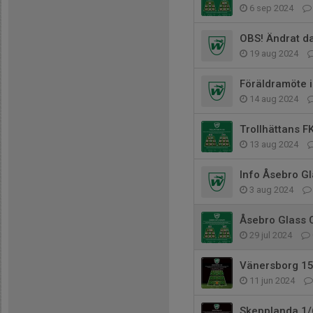
6 sep 2024
OBS! Ändrat 
19 aug 2024
Föräldramöte i
14 aug 2024
Trollhättans F
13 aug 2024
Info Åsebro G
3 aug 2024
Åsebro Glass 
29 jul 2024
Vänersborg 15
11 jun 2024
Skepplanda 1/