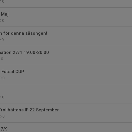
0
 Maj
0
n för denna säsongen!
0
mation 27/1 19.00-20.00
0
 Futsal CUP
0
0
ollhättans IF 22 September
0
 7/9