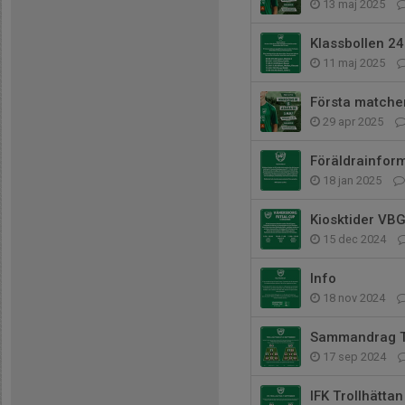
13 maj 2025
Klassbollen 24
11 maj 2025
Första matche
29 apr 2025
Föräldrainfor
18 jan 2025
Kiosktider VBG
15 dec 2024
Info
18 nov 2024
Sammandrag Tr
17 sep 2024
IFK Trollhättan