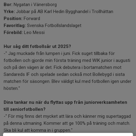
Bor:
Nygatan i Vänersborg
Yrke:
Jobbar på AB Karl Hedin Bygghandel i Trollhättan
Position:
Forward
Favoritlag:
Svenska Fotbollslandslaget
Förebild:
Leo Messi
Hur såg ditt fotbollsår ut 2025?
-" Jag muckade från lumpen i juni. Fick suget tillbaka för
fotbollen och gjorde min första träning med WIK junior i augusti
och på den vägen är det. Fick debutera i bortamatchen mot
Sandareds IF och spelade sedan också mot Bollebygd i sista
matchen för säsongen. Blev väldigt kul med fotbollen igen under
hösten."
Dina tankar nu när du flyttas upp från juniorverksamheten
till seniorfotbollen?
-" För mig finns det mycket att lära och känner mig supertaggad
på denna utmaning. Kommer att ge 100% på träning och match.
Ska bli kul att komma in i gruppen."