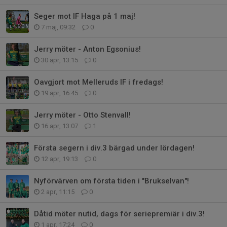
Seger mot IF Haga på 1 maj!
7 maj, 09:32
0
Jerry möter - Anton Egsonius!
30 apr, 13:15
0
Oavgjort mot Melleruds IF i fredags!
19 apr, 16:45
0
Jerry möter - Otto Stenvall!
16 apr, 13:07
1
Första segern i div.3 bärgad under lördagen!
12 apr, 19:13
0
Nyförvärven om första tiden i "Brukselvan"!
2 apr, 11:15
0
Dåtid möter nutid, dags för seriepremiär i div.3!
1 apr, 17:24
0