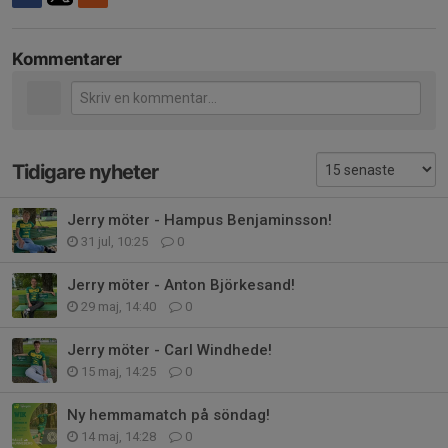
Kommentarer
Tidigare nyheter
Jerry möter - Hampus Benjaminsson!
31 jul, 10:25
0
Jerry möter - Anton Björkesand!
29 maj, 14:40
0
Jerry möter - Carl Windhede!
15 maj, 14:25
0
Ny hemmamatch på söndag!
14 maj, 14:28
0