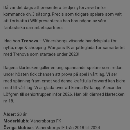
Då var det dags att presentera tredje nyförvärvet inför
kommande div.3 säsong. Precis som tidigare spelare som valt
att fortsätta i WIK presenteras han hos någon av våra
fantastiska samarbetspartners.
Idag hos
Trenova
– Vänersborgs växande handelsplats för
nytta, nöje & shopping. Wargöns IK är jätteglada för samarbetet
med Trenova som startade under 2023!
Dagens klartecken gäller en ung spännande spelare som redan
under hösten fick chansen att prova på spel i vårt lag. Vi ser
med spänning fram emot vad denne kraftfulla forward kan bidra
med till vårt lag. Vi är glada över att kunna flytta upp Alexander
Löfgren till seniortruppen inför 2026. Han blir därmed klartecken
nr 18.
Ålder:
20 år
Moderklubb:
Vänersborgs FK
Övriga klubbar:
Vänersborgs IF från 2018 till 2024