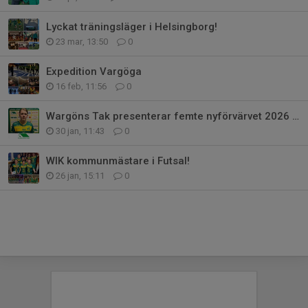
Lyckat träningsläger i Helsingborg!
23 mar, 13:50
0
Expedition Vargöga
16 feb, 11:56
0
Wargöns Tak presenterar femte nyförvärvet 2026 - Hampus Benjaminsson !
30 jan, 11:43
0
WIK kommunmästare i Futsal!
26 jan, 15:11
0