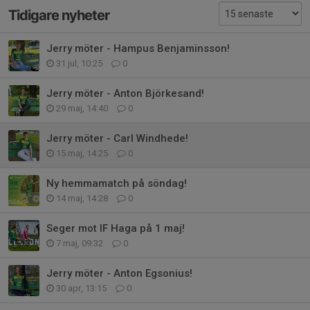
Tidigare nyheter
Jerry möter - Hampus Benjaminsson!
31 jul, 10:25
0
Jerry möter - Anton Björkesand!
29 maj, 14:40
0
Jerry möter - Carl Windhede!
15 maj, 14:25
0
Ny hemmamatch på söndag!
14 maj, 14:28
0
Seger mot IF Haga på 1 maj!
7 maj, 09:32
0
Jerry möter - Anton Egsonius!
30 apr, 13:15
0