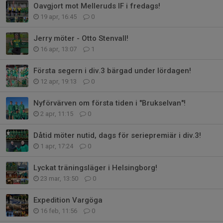
Oavgjort mot Melleruds IF i fredags!
19 apr, 16:45
0
Jerry möter - Otto Stenvall!
16 apr, 13:07
1
Första segern i div.3 bärgad under lördagen!
12 apr, 19:13
0
Nyförvärven om första tiden i "Brukselvan"!
2 apr, 11:15
0
Dåtid möter nutid, dags för seriepremiär i div.3!
1 apr, 17:24
0
Lyckat träningsläger i Helsingborg!
23 mar, 13:50
0
Expedition Vargöga
16 feb, 11:56
0