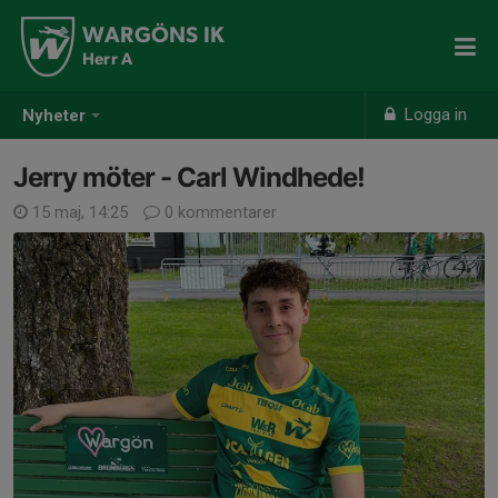
WARGÖNS IK
Herr A
Logga in
Nyheter
Jerry möter - Carl Windhede!
15 maj, 14:25
0 kommentarer