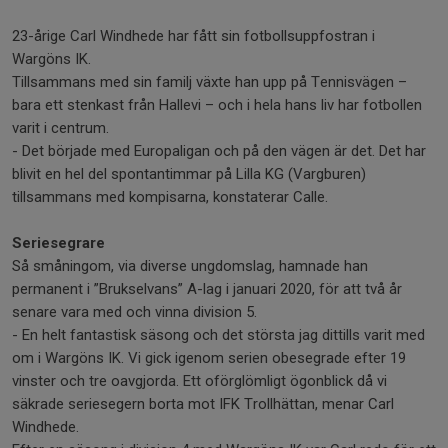
23-årige Carl Windhede har fått sin fotbollsuppfostran i
Wargöns IK.
Tillsammans med sin familj växte han upp på Tennisvägen –
bara ett stenkast från Hallevi – och i hela hans liv har fotbollen
varit i centrum.
- Det började med Europaligan och på den vägen är det. Det har
blivit en hel del spontantimmar på Lilla KG (Vargburen)
tillsammans med kompisarna, konstaterar Calle.
Seriesegrare
Så småningom, via diverse ungdomslag, hamnade han
permanent i ”Brukselvans” A-lag i januari 2020, för att två år
senare vara med och vinna division 5.
- En helt fantastisk säsong och det största jag dittills varit med
om i Wargöns IK. Vi gick igenom serien obesegrade efter 19
vinster och tre oavgjorda. Ett oförglömligt ögonblick då vi
säkrade seriesegern borta mot IFK Trollhättan, menar Carl
Windhede.