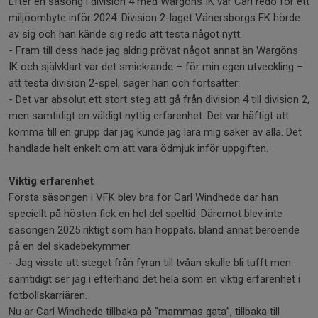
Efter en säsong i division 4 med Wargöns IK var Carl redo för ett
miljöombyte inför 2024. Division 2-laget Vänersborgs FK hörde
av sig och han kände sig redo att testa något nytt.
- Fram till dess hade jag aldrig prövat något annat än Wargöns
IK och självklart var det smickrande – för min egen utveckling –
att testa division 2-spel, säger han och fortsätter:
- Det var absolut ett stort steg att gå från division 4 till division 2,
men samtidigt en väldigt nyttig erfarenhet. Det var häftigt att
komma till en grupp där jag kunde jag lära mig saker av alla. Det
handlade helt enkelt om att vara ödmjuk inför uppgiften.
Viktig erfarenhet
Första säsongen i VFK blev bra för Carl Windhede där han
speciellt på hösten fick en hel del speltid. Däremot blev inte
säsongen 2025 riktigt som han hoppats, bland annat beroende
på en del skadebekymmer.
- Jag visste att steget från fyran till tvåan skulle bli tufft men
samtidigt ser jag i efterhand det hela som en viktig erfarenhet i
fotbollskarriären.
Nu är Carl Windhede tillbaka på ”mammas gata”, tillbaka till