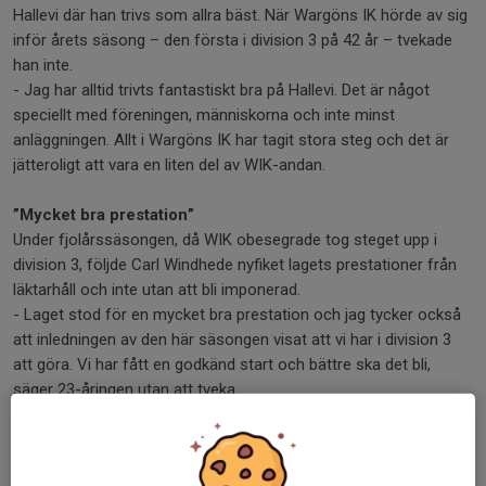
Hallevi där han trivs som allra bäst. När Wargöns IK hörde av sig
inför årets säsong – den första i division 3 på 42 år – tvekade
han inte.
- Jag har alltid trivts fantastiskt bra på Hallevi. Det är något
speciellt med föreningen, människorna och inte minst
anläggningen. Allt i Wargöns IK har tagit stora steg och det är
jätteroligt att vara en liten del av WIK-andan.
”Mycket bra prestation”
Under fjolårssäsongen, då WIK obesegrade tog steget upp i
division 3, följde Carl Windhede nyfiket lagets prestationer från
läktarhåll och inte utan att bli imponerad.
- Laget stod för en mycket bra prestation och jag tycker också
att inledningen av den här säsongen visat att vi har i division 3
att göra. Vi har fått en godkänd start och bättre ska det bli,
säger 23-åringen utan att tveka.
Problem med benhinnorna
Själv har han haft en lite jobbig försäsong då han brottats med