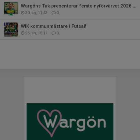
Wargöns Tak presenterar femte nyförvärvet 2026 - Hampus Benjaminsson !
30 jan, 11:43
0
WIK kommunmästare i Futsal!
26 jan, 15:11
0