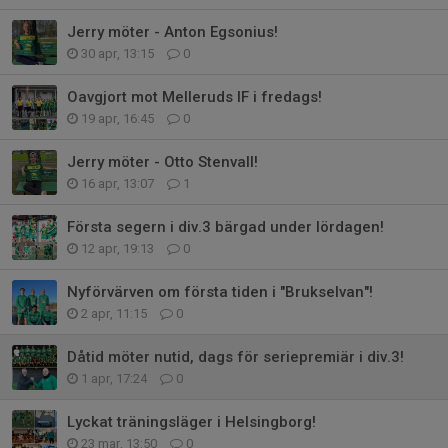
Jerry möter - Anton Egsonius!
30 apr, 13:15
0
Oavgjort mot Melleruds IF i fredags!
19 apr, 16:45
0
Jerry möter - Otto Stenvall!
16 apr, 13:07
1
Första segern i div.3 bärgad under lördagen!
12 apr, 19:13
0
Nyförvärven om första tiden i "Brukselvan"!
2 apr, 11:15
0
Dåtid möter nutid, dags för seriepremiär i div.3!
1 apr, 17:24
0
Lyckat träningsläger i Helsingborg!
23 mar, 13:50
0