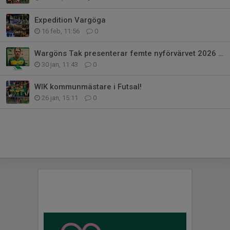
Expedition Vargöga
16 feb, 11:56
0
Wargöns Tak presenterar femte nyförvärvet 2026 - Hampus Benjaminsson !
30 jan, 11:43
0
WIK kommunmästare i Futsal!
26 jan, 15:11
0