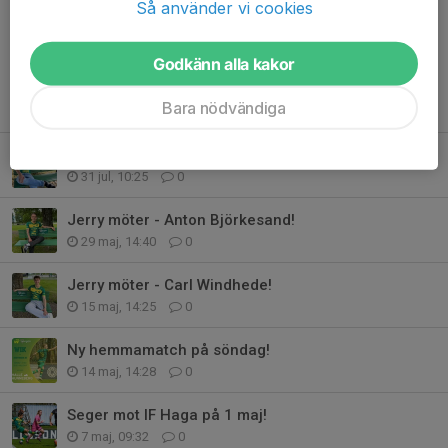
Så använder vi cookies
Godkänn alla kakor
Tidigare nyheter
Bara nödvändiga
Jerry möter - Hampus Benjaminsson!
31 jul, 10:25
0
Jerry möter - Anton Björkesand!
29 maj, 14:40
0
Jerry möter - Carl Windhede!
15 maj, 14:25
0
Ny hemmamatch på söndag!
14 maj, 14:28
0
Seger mot IF Haga på 1 maj!
7 maj, 09:32
0