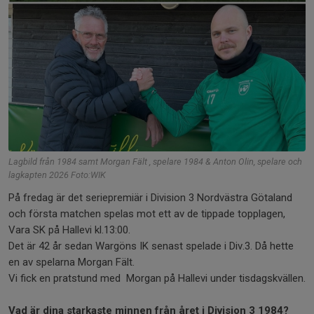
Lagbild från 1984 samt Morgan Fält , spelare 1984 & Anton Olin, spelare och
lagkapten 2026 Foto:WIK
På fredag är det seriepremiär i Division 3 Nordvästra Götaland
och första matchen spelas mot ett av de tippade topplagen,
Vara SK på Hallevi kl.13:00.
Det är 42 år sedan Wargöns IK senast spelade i Div.3. Då hette
en av spelarna Morgan Fält.
Vi fick en pratstund med Morgan på Hallevi under tisdagskvällen.
Vad är dina starkaste minnen från året i Division 3 1984?