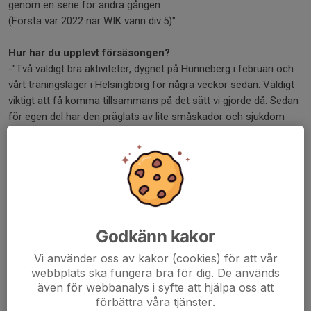
genom en serie för andra gången.
(Första var 2022 när WIK vann div.5)"
Hur har du upplevt försäsongen?
-"Två väldigt bra aktiviteter, dygnet på Hunneberg i februari och
vårt träningsläger i Helsingborg för några veckor sedan. Väldigt
viktigt att få komma tillsammans på det sätt vi gjorde då. Sedan
för egen del har den präglats av lite småskador och sjukdom
men nu känns det bättre. WIK är i regel inget försäsongs lag. Nu
blir det andra bullar!"
Vad anser du blir nyckeln till framgång 2026?
-"Laget före jaget - att vi fortsätter jobba stenhårt för varandra
och klubbemblemet! Och har jäkligt kul tillsammans under
säsongen."
Godkänn kakor
Dela nyhet
Vi använder oss av kakor (cookies) för att vår
webbplats ska fungera bra för dig. De används
även för webbanalys i syfte att hjälpa oss att
förbättra våra tjänster.
Kommentarer