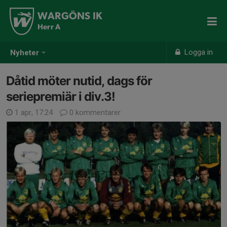
WARGÖNS IK
Herr A
Logga in
Nyheter
Dåtid möter nutid, dags för
seriepremiär i div.3!
1 apr, 17:24
0 kommentarer