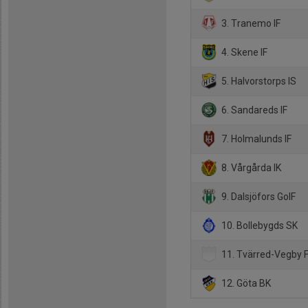
3. Tranemo IF
4. Skene IF
5. Halvorstorps IS
6. Sandareds IF
7. Holmalunds IF
8. Vårgårda IK
9. Dalsjöfors GoIF
10. Bollebygds SK
11. Tvärred-Vegby 
12. Göta BK