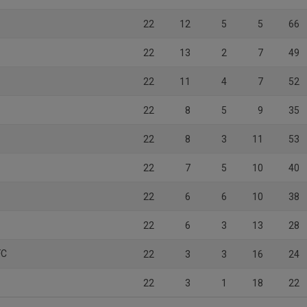
22
12
5
5
66
22
13
2
7
49
22
11
4
7
52
22
8
5
9
35
22
8
3
11
53
22
7
5
10
40
22
6
6
10
38
22
6
3
13
28
FC
22
3
3
16
24
22
3
1
18
22