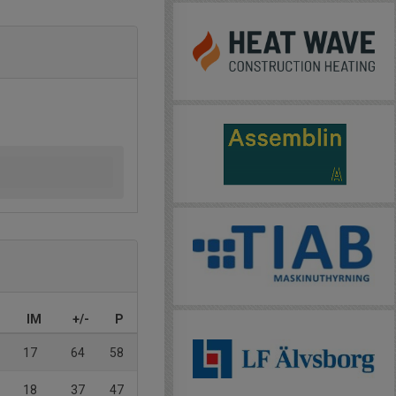
IM
+/-
P
17
64
58
18
37
47