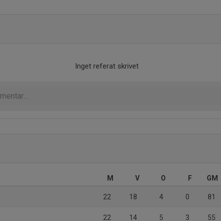
Inget referat skrivet
M
V
O
F
GM
22
18
4
0
81
22
14
5
3
55