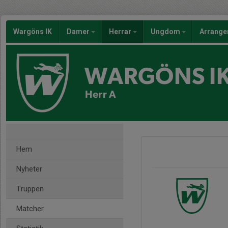
Wargöns IK
Damer
Herrar
Ungdom
Arrang
WARGÖNS I
Herr A
Hem
Nyheter
Truppen
Matcher