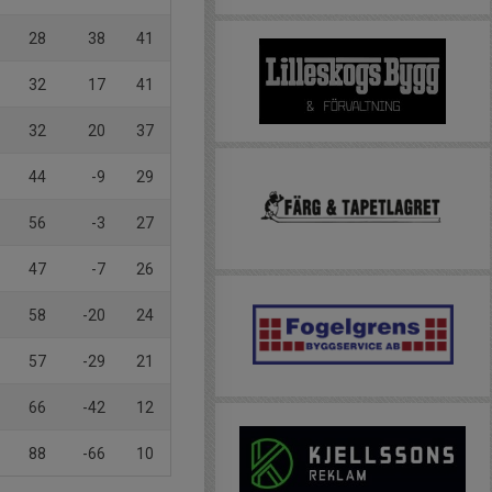
28
38
41
32
17
41
32
20
37
44
-9
29
56
-3
27
47
-7
26
58
-20
24
57
-29
21
66
-42
12
88
-66
10