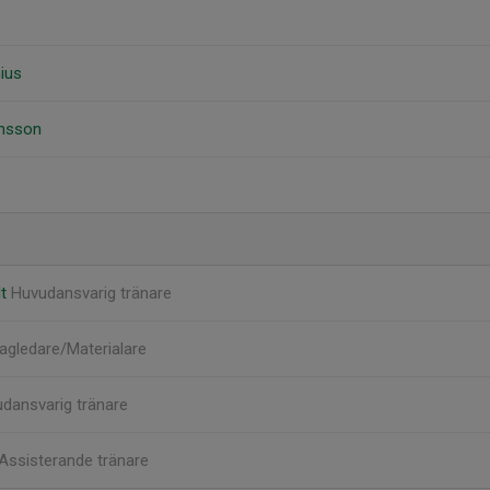
ius
ensson
dt
Huvudansvarig tränare
agledare/Materialare
dansvarig tränare
Assisterande tränare