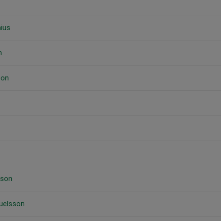
nius
n
son
sson
uelsson