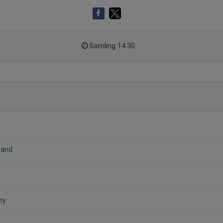
Samling 14:30
sand
by