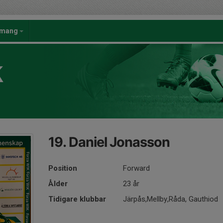
emang
K
19. Daniel Jonasson
Position
Forward
Ålder
23 år
Tidigare klubbar
Järpås,Mellby,Råda, Gauthiod