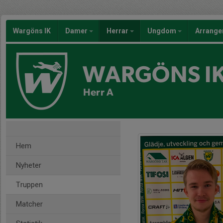
Wargöns IK
Damer
Herrar
Ungdom
Arrang
WARGÖNS I
Herr A
Hem
Nyheter
Truppen
Matcher