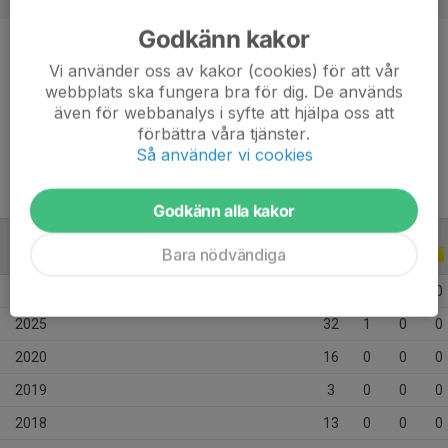
Godkänn kakor
Position
Back
Vi använder oss av kakor (cookies) för att vår
webbplats ska fungera bra för dig. De används
Ålder
21 år
även för webbanalys i syfte att hjälpa oss att
Tidigare klubbar
WIK, VIF
förbättra våra tjänster.
Så använder vi cookies
Godkänn alla kakor
Bara nödvändiga
ALLA SERIER
ALLA ÅR
2026
16
0
0
0
2025
32
1
0
0
2020
16
0
0
0
2019
3
0
0
0
2018
13
0
0
0