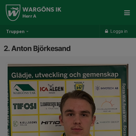
WARGÖNS IK
Herr A
Logga in
Truppen
2. Anton Björkesand