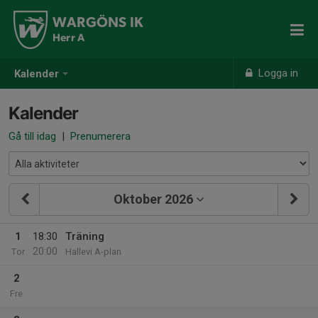
WARGÖNS IK
Herr A
Logga in
Kalender
Kalender
Gå till idag
|
Prenumerera
Oktober 2026
1
18:30
Träning
20:00
Tor
Hallevi A-plan
2
Fre