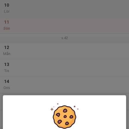
10
Lör
11
Sön
v.42
12
Mån
13
Tis
14
Ons
15
Tor
16
Fre