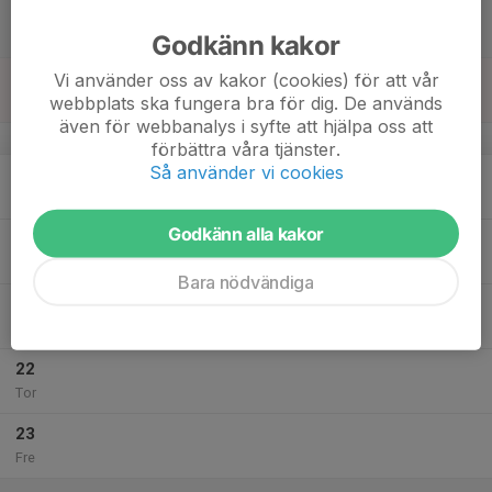
17
Lör
Godkänn kakor
18
Vi använder oss av kakor (cookies) för att vår
webbplats ska fungera bra för dig. De används
Sön
även för webbanalys i syfte att hjälpa oss att
v.43
förbättra våra tjänster.
Så använder vi cookies
19
Mån
Godkänn alla kakor
20
Tis
Bara nödvändiga
21
Ons
22
Tor
23
Fre