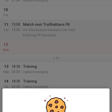
21:00
Tor
Hallevi Konstgräs
10
Fre
11
13:00
Match mot Trollhättans FK
15:00
Lör
Div 3 Nordvästra Götaland, herr 2026
Edsborgs IP Konstgräs
12
Sön
v.16
13
18:30
Träning
20:00
Mån
Hallevi Konstgräs
14
18:30
Träning
20:00
Tis
Hallevi Konstgräs
15
Ons
16
19:30
Träning