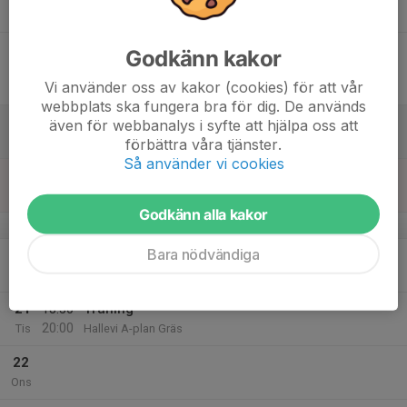
21:00
Tor
Hallevi Konstgräs
17
19:00
Match mot Melleruds IF
Godkänn kakor
21:00
Fre
Div 3 Nordvästra Götaland, herr 2026
Vi använder oss av kakor (cookies) för att vår
Hallevi IP, Wargön C-plan
webbplats ska fungera bra för dig. De används
18
även för webbanalys i syfte att hjälpa oss att
Lör
förbättra våra tjänster.
Så använder vi cookies
19
Sön
Godkänn alla kakor
v.17
Bara nödvändiga
20
18:30
Träning
20:00
Mån
Hallevi Konstgräs
21
18:30
Träning
20:00
Tis
Hallevi A-plan Gräs
22
Ons