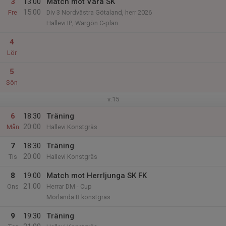
3
13:00
Match mot Vara SK
15:00
Fre
Div 3 Nordvästra Götaland, herr 2026
Hallevi IP, Wargön C-plan
4
Lör
5
Sön
v.15
6
18:30
Träning
20:00
Mån
Hallevi Konstgräs
7
18:30
Träning
20:00
Tis
Hallevi Konstgräs
8
19:00
Match mot Herrljunga SK FK
21:00
Ons
Herrar DM - Cup
Mörlanda B konstgräs
9
19:30
Träning