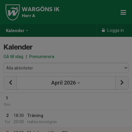
WARGÖNS IK
Herr A
Logga in
Kalender
Kalender
Gå till idag
|
Prenumerera
April 2026
1
Ons
2
18:30
Träning
20:00
Tor
Hallevi Konstgräs