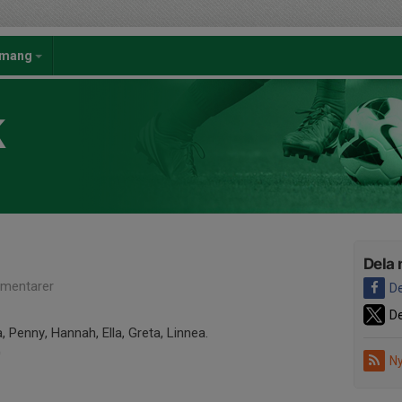
emang
K
Dela 
mentarer
De
De
, Penny, Hannah, Ella, Greta, Linnea.
0
Ny