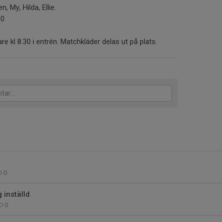
n, My, Hilda, Ellie.
00
re kl 8.30 i entrén. Matchkläder delas ut på plats.
0
 inställd
0