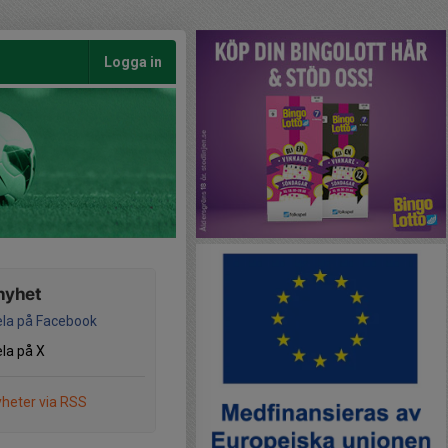
Logga in
nyhet
la på Facebook
la på X
heter via RSS