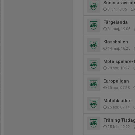
Sommaravslutn
3 jun, 13:35
Färgelanda
31 maj, 19:05
Klassbollen
14 maj, 16:25
Möte spelare/
28 apr, 18:27
Europaligan
26 apr, 07:28
Matchkläder!
26 apr, 07:14
Träning Tisda
25 feb, 12:22