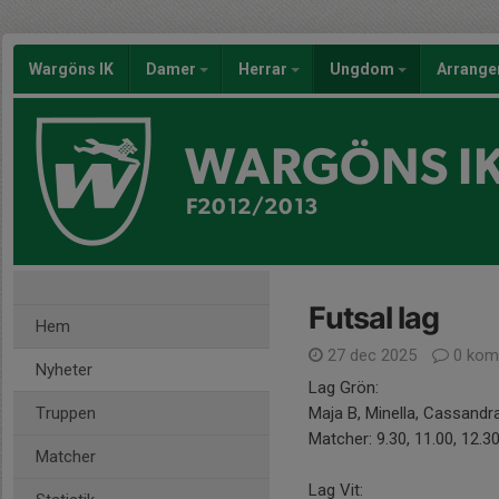
Wargöns IK
Damer
Herrar
Ungdom
Arrang
WARGÖNS I
F2012/2013
Futsal lag
Hem
27 dec 2025
0 kom
Nyheter
Lag Grön:
Truppen
Maja B, Minella, Cassandra
Matcher: 9.30, 11.00, 12.3
Matcher
Lag Vit: