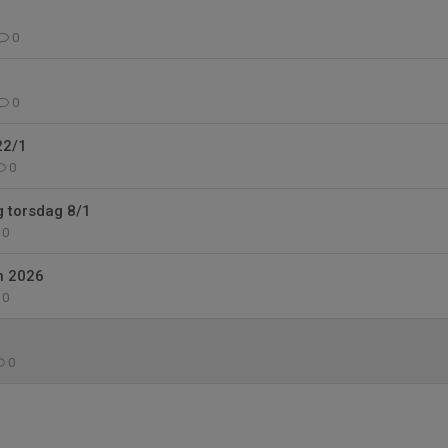
0
0
22/1
0
g torsdag 8/1
0
n 2026
0
0