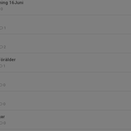
ing 16Juni
0
1
2
förälder
1
0
0
gar
0