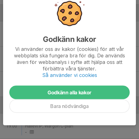
Augusti
Sön 16
Saleby/Trässberg/N.Härene - Wargöns IK
00:00
Salebyvallen A-plan
Godkänn kakor
-
Vi använder oss av kakor (cookies) för att vår
Fre 21
Wargöns IK - Vårgårda IK
webbplats ska fungera bra för dig. De används
19:00
Hallevi IP, Wargön B-plan
även för webbanalys i syfte att hjälpa oss att
-
förbättra våra tjänster.
Så använder vi cookies
Fre 28
Skoftebyns IF - Wargöns IK
18:30
Almagärdet
-
Godkänn alla kakor
Bara nödvändiga
September
Fre 4
Wargöns IK - Alingsås KIK Blå
19:00
Hallevi IP, Wargön C-plan
-