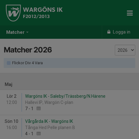
WARGÖNS IK
F2012/2013
Logga in
Matcher
Matcher 2026
Flickor Div 4 Vara
Maj
Lör 2
Wargöns IK - Saleby/Trässberg/N.Härene
12:00
Hallevi IP, Wargön C-plan
7
-
1
Sön 10
Vårgårda IK - Wargöns IK
16:00
Tånga Hed Pelle planen B
4
-
1