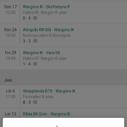
Sön 17
Wargöns IK - Skoftebyns IF
12:00
Hallevi IP, Wargön B-plan
0
-
4
Sön 24
Alingsås KIK Blå - Wargöns IK
15:00
Noltorpsvallen B Konstgräs
3
-
3
Fre 29
Wargöns IK - Vara SK
19:00
Hallevi IP, Wargön B-plan
1
-
4
Juni
Lör 6
Skepplanda BTK - Wargöns IK
11:00
Forsvallen B-plan
8
-
3
Lör 13
Råda BK Grön - Wargöns IK
12:00
Rådavallen
11
-
0