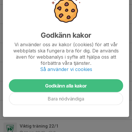
Möte spelare/förälder
28 apr, 18:27
1
Europaligan
Godkänn kakor
26 apr, 07:28
0
Vi använder oss av kakor (cookies) för att vår
Matchkläder!
webbplats ska fungera bra för dig. De används
26 apr, 07:14
0
även för webbanalys i syfte att hjälpa oss att
förbättra våra tjänster.
Träning Tisdagar
Så använder vi cookies
25 feb, 12:22
0
Godkänn alla kakor
Träning 19/2
18 feb, 20:33
0
Bara nödvändiga
Träning 19/2
17 feb, 07:27
0
Viktig träning 22/1