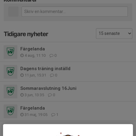
Tidigare nyheter
Färgelanda
4 aug, 11:10
0
Dagens träning inställd
11 jun, 15:31
0
Sommaravslutning 16Juni
3 jun, 13:35
0
Färgelanda
31 maj, 19:05
1
Klassbollen
14 maj, 16:25
2