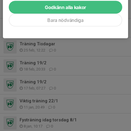
Europaligan
Godkänn alla kakor
26 apr, 07:28
0
Bara nödvändiga
Matchkläder!
26 apr, 07:14
0
Träning Tisdagar
25 feb, 12:22
0
Träning 19/2
18 feb, 20:33
0
Träning 19/2
17 feb, 07:27
0
Viktig träning 22/1
11 jan, 20:49
0
Fysträning idag torsdag 8/1
8 jan, 10:17
0