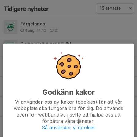
Tidigare nyheter
Färgelanda
4 aug, 11:10
0
Dagens träning inställd
11 jun, 15:31
0
Sommaravslutning 16Juni
3 jun, 13:35
0
Färgelanda
31 maj, 19:05
1
Godkänn kakor
Vi använder oss av kakor (cookies) för att vår
Klassbollen
webbplats ska fungera bra för dig. De används
14 maj, 16:25
2
även för webbanalys i syfte att hjälpa oss att
förbättra våra tjänster.
Möte spelare/förälder
Så använder vi cookies
28 apr, 18:27
1