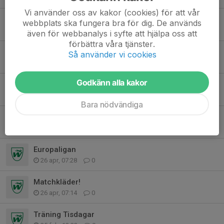
Vi använder oss av kakor (cookies) för att vår
Sommaravslutning 16Juni
webbplats ska fungera bra för dig. De används
3 jun, 13:35
0
även för webbanalys i syfte att hjälpa oss att
förbättra våra tjänster.
Färgelanda
Så använder vi cookies
31 maj, 19:05
1
Godkänn alla kakor
Klassbollen
14 maj, 16:25
2
Bara nödvändiga
Möte spelare/förälder
28 apr, 18:27
1
Europaligan
26 apr, 07:28
0
Matchkläder!
26 apr, 07:14
0
Träning Tisdagar