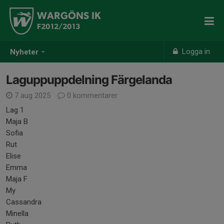
WARGÖNS IK
F2012/2013
Logga in
Nyheter
Laguppuppdelning Färgelanda
7 aug 2025
0 kommentarer
Lag 1
Maja B
Sofia
Rut
Elise
Emma
Maja F
My
Cassandra
Minella