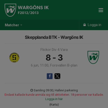
WARGÖNS IK
F2012/2013
Logga in
Matcher
Skepplanda BTK - Wargöns IK
Flickor Div 4 Vara
8 - 3
6 jun, 11:00, Forsvallen B-plan
Samling 09:00, Hallevi parkering
Endast kallade kunde anmäla sig till aktiviteten. 18 personer var kallade.
Logga in här
(Karta)