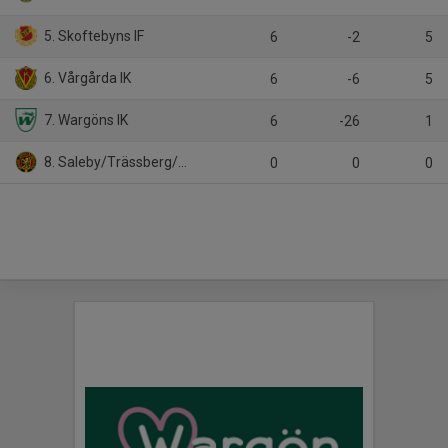
5. Skoftebyns IF
6
-2
5
6. Vårgårda IK
6
-6
5
7. Wargöns IK
6
-26
1
8. Saleby/Trässberg/N.Härene
0
0
0