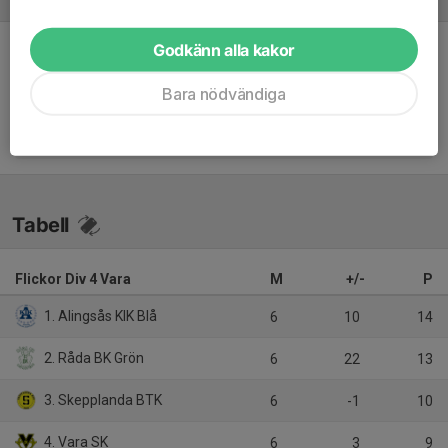
Referat
Godkänn alla kakor
Inget referat skrivet
Bara nödvändiga
Tabell
Flickor Div 4 Vara
M
+/-
P
1. Alingsås KIK Blå
6
10
14
2. Råda BK Grön
6
22
13
3. Skepplanda BTK
6
-1
10
4. Vara SK
6
3
9