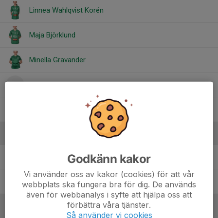
Linnea Wahlqvist Korén
Maja Björklund
Minella Gravander
My Clasborn
Rut Andersson
Ledare
Godkänn kakor
Fredrik Forsberg
Ledare
Vi använder oss av kakor (cookies) för att vår
Zandra ANDERSSON
Ledare
webbplats ska fungera bra för dig. De används
även för webbanalys i syfte att hjälpa oss att
förbättra våra tjänster.
Så använder vi cookies