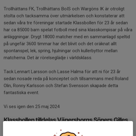
Trollhättans FK, Trollhättans BoIS och Wargöns IK är otroligt
stolta och tacksamma över utmärkelsen och konstaterar att
sedan våra tre föreningar startade Klassbollen för 23 år sedan
har ca 85000 barn spelat fotboll med sina klasskompisar på våra
anläggningar. Drygt 18000 matcher med en sammanlagd speltid
på ungefär 3600 timmar har det blivit och det oräknat allt
spontanspel, lek, spring, hjulningar och kullerbyttor mellan
matcherna. Det är rörelseglädje i världsklass.
Tack Lennart Larsson och Lasse Halma för att ni för 23 år
sedan nosade reda på konceptet och tillsammans med Roland
Olin, Ronny Karlsson och Stefan Svensson skapade detta
fantastiska event.
Vi ses igen den 25 maj 2024
Klassbollen tilldelas Vänersborgs Söners Gilles
Ungdomsstipendium 2021