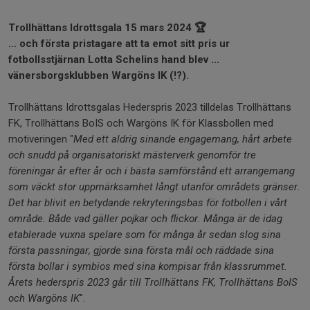
Trollhättans Idrottsgala 15 mars 2024 🏆
... och första pristagare att ta emot sitt pris ur
fotbollsstjärnan Lotta Schelins hand blev ...
vänersborgsklubben
Wargöns IK (!?).
Trollhättans Idrottsgalas Hederspris 2023 tilldelas Trollhättans
FK, Trollhättans BoIS och Wargöns IK för Klassbollen med
motiveringen "
Med ett aldrig sinande engagemang, hårt arbete
och snudd på organisatoriskt mästerverk genomför tre
föreningar år efter år och i bästa samförstånd ett arrangemang
som väckt stor uppmärksamhet långt utanför områdets gränser.
Det har blivit en betydande rekryteringsbas för fotbollen i vårt
område. Både vad gäller pojkar och flickor. Många är de idag
etablerade vuxna spelare som för många år sedan slog sina
första passningar, gjorde sina första mål och räddade sina
första bollar i symbios med sina kompisar från klassrummet.
Årets hederspris 2023 går till Trollhättans FK, Trollhättans BoIS
och Wargöns IK
".