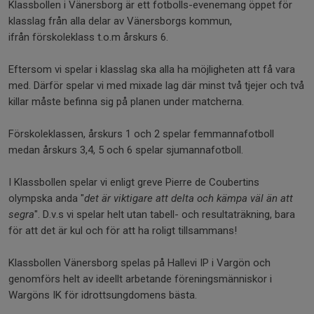
Klassbollen i Vänersborg är ett fotbolls-evenemang öppet för
klasslag från alla delar av Vänersborgs kommun,
ifrån förskoleklass t.o.m årskurs 6.
Eftersom vi spelar i klasslag ska alla ha möjligheten att få vara
med. Därför spelar vi med mixade lag där minst två tjejer och två
killar måste befinna sig på planen under matcherna.
Förskoleklassen, årskurs 1 och 2 spelar femmannafotboll
medan årskurs 3,4, 5 och 6 spelar sjumannafotboll.
I Klassbollen spelar vi enligt greve Pierre de Coubertins
olympska anda "
det är viktigare att delta och kämpa väl än att
segra
". D.v.s vi spelar helt utan tabell- och resultaträkning, bara
för att det är kul och för att ha roligt tillsammans!
Klassbollen Vänersborg spelas på Hallevi IP i Vargön och
genomförs helt av ideellt arbetande föreningsmänniskor i
Wargöns IK för idrottsungdomens bästa.