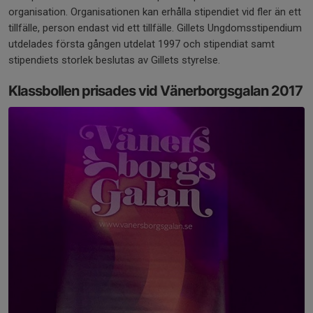
organisation. Organisationen kan erhålla stipendiet vid fler än ett
tillfälle, person endast vid ett tillfälle. Gillets Ungdomsstipendium
utdelades första gången utdelat 1997 och stipendiat samt
stipendiets storlek beslutas av Gillets styrelse.
Klassbollen prisades vid Vänerborgsgalan 2017