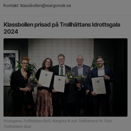
Kontakt: klassbollen@wargonsik.se
Klassbollen prisad på Trollhättans Idrottsgala
2024
Pristagarna Trollhättans BoIS, Wargöns IK och Trollhättans FK. Foto;
Trollhättans Stad