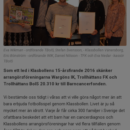
Eva Wikman - ordförande TBoIS, Stefan Svensson, - Klassbollen Vänersborg,
Eric Bönström - ordförande WIK, Daniel Nilsson - TFK och Eva Nedar - kassör
TBoIS
Som ett led i Klasbollens 15-årsfirande 2016 skänker
arrangörsföreningarna Wargöns IK, Trollhättans FK och
Trollhättans BoIS 20.310 kr till Barncancerfonden.
Vi bestämde oss tidigt i våras att vi ville göra något mer än att
bara erbjuda fotbollsspel genom Klassbollen. Livet är ju så
mycket mer än idrott. Varje år får cirka 300 familjer i Sverige det
ofattbara beskedet att ett barn har en cancerdiagnos och
Klassbollens arrangörsföreningar har vid flera tillfällen genom