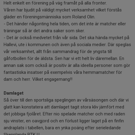
Helt enkelt en förening på väg framåt på alla fronter.
Våren har bjudit på väldigt mycket verksamhet vilket förstås
gläder en föreningsmänniska som Roland Olin.
- Det händer någonting hela tiden, om det inte är matcher eller
träningar så är det andra saker som sker.
- Det är också medvetet från vår sida. Det ska hända mycket på
Hallevi, ute i kommunen och även på sociala medier. Där speglas
vår verksamhet, allt från sammandrag för de yngsta till
gåfotbollen för de äldsta. Sen har vi ett helt liv däremellan. En
annan sak som också är positiv är alla ideella personer som gör
fantastiska insatser på exempelvis våra hemmamatcher för
dam och herr. Vilket engagemang!!
Damlaget
Så över till den sportsliga speglingen av vårsäsongen och där vi
glatt kan konstatera att damlaget tagit stora kliv jämfört med
det jobbiga fjolåret. Efter nio spelade matcher och med raden
sju vinster, en oavgjord och en förlust ligger laget på en finfin
andraplats i tabellen, bara en ynka poäng efter serieledande
Skepplanda BTK U.