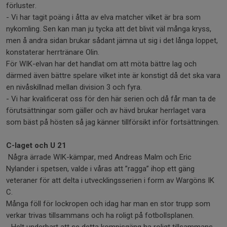
förluster.
- Vi har tagit poäng i åtta av elva matcher vilket är bra som
nykomling. Sen kan man ju tycka att det blivit väl många kryss,
men å andra sidan brukar sådant jämna ut sig i det långa loppet,
konstaterar herrtränare Olin.
För WIK-elvan har det handlat om att möta bättre lag och
därmed även bättre spelare vilket inte är konstigt då det ska vara
en nivåskillnad mellan division 3 och fyra.
- Vi har kvalificerat oss för den här serien och då får man ta de
förutsättningar som gäller och av hävd brukar herrlaget vara
som bäst på hösten så jag känner tillförsikt inför fortsättningen.
C-laget och U 21
Några ärrade WIK-kämpar, med Andreas Malm och Eric
Nylander i spetsen, valde i våras att ”ragga” ihop ett gäng
veteraner för att delta i utvecklingsserien i form av Wargöns IK
C.
Många föll för lockropen och idag har man en stor trupp som
verkar trivas tillsammans och ha roligt på fotbollsplanen.
- Helt underbart att se detta kompisgäng ha roligt tillsammans