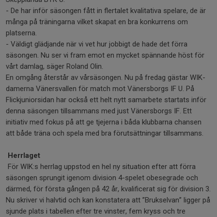
- De har inför säsongen fått in flertalet kvalitativa spelare, de är
många på träningarna vilket skapat en bra konkurrens om
platserna.
- Väldigt glädjande när vi vet hur jobbigt de hade det förra
säsongen. Nu ser vi fram emot en mycket spännande höst för
vårt damlag, säger Roland Olin.
En omgång återstår av vårsäsongen. Nu på fredag gästar WIK-
damerna Vänersvallen för match mot Vänersborgs IF U. På
Flickjuniorsidan har också ett helt nytt samarbete startats inför
denna säsongen tillsammans med just Vänersborgs IF. Ett
initiativ med fokus på att ge tjejerna i båda klubbarna chansen
att både träna och spela med bra förutsättningar tillsammans.
Herrlaget
För WIK:s herrlag uppstod en hel ny situation efter att förra
säsongen sprungit igenom division 4-spelet obesegrade och
därmed, för första gången på 42 år, kvalificerat sig för division 3.
Nu skriver vi halvtid och kan konstatera att ”Brukselvan” ligger på
sjunde plats i tabellen efter tre vinster, fem kryss och tre