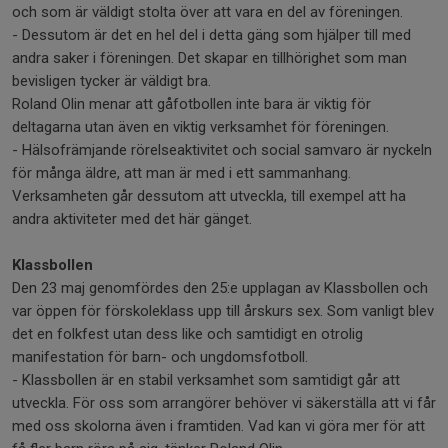
och som är väldigt stolta över att vara en del av föreningen.
- Dessutom är det en hel del i detta gäng som hjälper till med
andra saker i föreningen. Det skapar en tillhörighet som man
bevisligen tycker är väldigt bra.
Roland Olin menar att gåfotbollen inte bara är viktig för
deltagarna utan även en viktig verksamhet för föreningen.
- Hälsofrämjande rörelseaktivitet och social samvaro är nyckeln
för många äldre, att man är med i ett sammanhang.
Verksamheten går dessutom att utveckla, till exempel att ha
andra aktiviteter med det här gänget.
Klassbollen
Den 23 maj genomfördes den 25:e upplagan av Klassbollen och
var öppen för förskoleklass upp till årskurs sex. Som vanligt blev
det en folkfest utan dess like och samtidigt en otrolig
manifestation för barn- och ungdomsfotboll.
- Klassbollen är en stabil verksamhet som samtidigt går att
utveckla. För oss som arrangörer behöver vi säkerställa att vi får
med oss skolorna även i framtiden. Vad kan vi göra mer för att