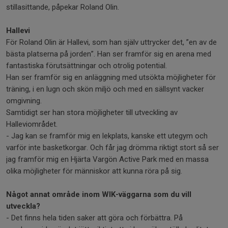
stillasittande, påpekar Roland Olin.
Hallevi
För Roland Olin är Hallevi, som han själv uttrycker det, ”en av de
bästa platserna på jorden”. Han ser framför sig en arena med
fantastiska förutsättningar och otrolig potential.
Han ser framför sig en anläggning med utsökta möjligheter för
träning, i en lugn och skön miljö och med en sällsynt vacker
omgivning.
Samtidigt ser han stora möjligheter till utveckling av
Halleviområdet.
- Jag kan se framför mig en lekplats, kanske ett utegym och
varför inte basketkorgar. Och får jag drömma riktigt stort så ser
jag framför mig en Hjärta Vargön Active Park med en massa
olika möjligheter för människor att kunna röra på sig.
Något annat område inom WIK-väggarna som du vill
utveckla?
- Det finns hela tiden saker att göra och förbättra. På