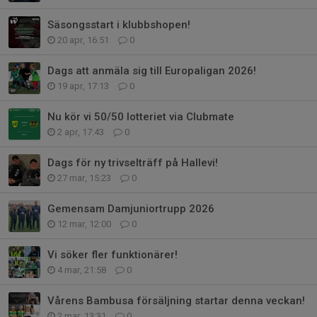
Säsongsstart i klubbshopen!
20 apr, 16:51
0
Dags att anmäla sig till Europaligan 2026!
19 apr, 17:13
0
Nu kör vi 50/50 lotteriet via Clubmate
2 apr, 17:43
0
Dags för ny trivselträff på Hallevi!
27 mar, 15:23
0
Gemensam Damjuniortrupp 2026
12 mar, 12:00
0
Vi söker fler funktionärer!
4 mar, 21:58
0
Vårens Bambusa försäljning startar denna veckan!
2 mar, 13:31
0