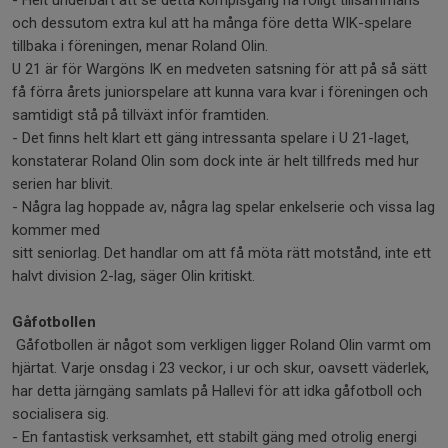
och dessutom extra kul att ha många före detta WIK-spelare
tillbaka i föreningen, menar Roland Olin.
U 21 är för Wargöns IK en medveten satsning för att på så sätt
få förra årets juniorspelare att kunna vara kvar i föreningen och
samtidigt stå på tillväxt inför framtiden.
- Det finns helt klart ett gäng intressanta spelare i U 21-laget,
konstaterar Roland Olin som dock inte är helt tillfreds med hur
serien har blivit.
- Några lag hoppade av, några lag spelar enkelserie och vissa lag
kommer med
sitt seniorlag. Det handlar om att få möta rätt motstånd, inte ett
halvt division 2-lag, säger Olin kritiskt.
Gåfotbollen
Gåfotbollen är något som verkligen ligger Roland Olin varmt om
hjärtat. Varje onsdag i 23 veckor, i ur och skur, oavsett väderlek,
har detta järngäng samlats på Hallevi för att idka gåfotboll och
socialisera sig.
- En fantastisk verksamhet, ett stabilt gäng med otrolig energi