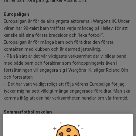
få fler barn röra på sig, tänker Roland Olin.
Europaligan
Europaligan är för de allra yngsta aktörerna i Wargöns IK. Under
våren har 90-talet barn träffats varje måndag på Hallevi för att
kanske slå sina första bredsidor och ”leka fotboll”.
Europaligan är för många barn och föräldrar den första
kontakten med klubben och är därmed jätteviktig.
- På så sätt är det vår viktigaste verksamhet där vi bildar band
med både barn och föräldrar som förhoppningsvis även i
fortsättningen vill engagera sig i Wargöns IK, säger Roland Olin
och fortsätter:
- Det har varit väldigt roligt att följa vårens Europaliga för jag
tycker mig ha sett väldigt många engagerade föräldrar. Man ska
komma ihåg att den här verksamheten handlar om vår framtid.
Sommarfotbollsskolan
Som traditionen bjuder arrangerar Wargöns IK den traditionella
Sommarfotbollsskolan i midsommarveckan.
Givetvis var inte 2026 något undantag och i fyra dagar drillades