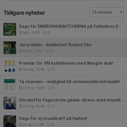
Tidigare nyheter
Dags för ENKRONASMATCHERNA på Fotbollens Dag!
Igår, 10:00
0
Jerry möter - klubbchef Roland Olin
29 jun, 16:01
0
Premiär för VM kollektionen med Wargön stuk!
28 maj, 13:46
0
Ta chansen - möjlighet till sommarjobb/extrajobb!
27 maj, 14:00
0
Christoffer Fagerström gästar vårens sista trivselträff!
20 maj, 16:49
0
Dags för ny trivselträff på Hallevi!
22 apr, 21:38
0