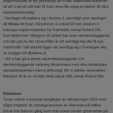
ungdomssidan är det jätteviktigt att vi kan säkerställa kvaliteten
så att vi på så sätt kan få fram ännu fler egna produkter till våra
representationslag.
- Herrlaget vill etablera sig i division 3, samtidigt som damlaget
vill tillbaka till trean. Då behöver vi också få fram division 3-
mässiga ungdomsspelare för framtiden, menar Roland Olin.
Som klubbchef i Wargöns IK jobbar han även identitetsbyggande
och där just nu det stora målet är att samtliga lag ska få nya
matchställ. I det arbetet ligger att samtliga lag i föreningen ska
se snygga och likadana ut.
- Att vi kan göra denna varumärkesbyggande och
identitetsbyggande satsning tillsammans med våra fantastiska
samarbetspartners känns jätteroligt. Att vi stärker varumärket
Wargöns IK är en otroligt viktig signal utåt, menar Roland Olin.
Vildsvinen
Tyvärr måste vi avrunda speglingen av vårsäsongen 2026 med
något negativt, de ständiga besöken av vildsvinen på Hallevi.
Det är inte bara en gång som man bökat sönder gräsmattan på