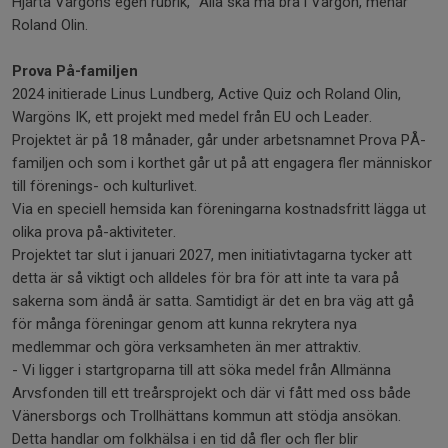
Hjärta Vargöns egen rubrik, ”Alla ska må bra i Vargön, menar
Roland Olin.
Prova På-familjen
2024 initierade Linus Lundberg, Active Quiz och Roland Olin,
Wargöns IK, ett projekt med medel från EU och Leader.
Projektet är på 18 månader, går under arbetsnamnet Prova PÅ-
familjen och som i korthet går ut på att engagera fler människor
till förenings- och kulturlivet.
Via en speciell hemsida kan föreningarna kostnadsfritt lägga ut
olika prova på-aktiviteter.
Projektet tar slut i januari 2027, men initiativtagarna tycker att
detta är så viktigt och alldeles för bra för att inte ta vara på
sakerna som ändå är satta. Samtidigt är det en bra väg att gå
för många föreningar genom att kunna rekrytera nya
medlemmar och göra verksamheten än mer attraktiv.
- Vi ligger i startgroparna till att söka medel från Allmänna
Arvsfonden till ett treårsprojekt och där vi fått med oss både
Vänersborgs och Trollhättans kommun att stödja ansökan.
Detta handlar om folkhälsa i en tid då fler och fler blir