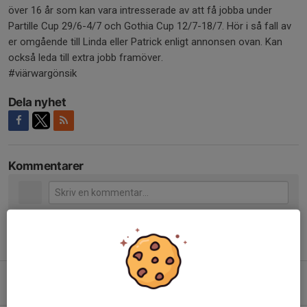
över 16 år som kan vara intresserade av att få jobba under
Partille Cup 29/6-4/7 och Gothia Cup 12/7-18/7. Hör i så fall av
er omgående till Linda eller Patrick enligt annonsen ovan. Kan
också leda till extra jobb framöver.
#viärwargönsik
Dela nyhet
Kommentarer
Tidigare nyheter
Dags för ENKRONASMATCHERNA på Fotbollens Dag!
3 aug, 12:52
0