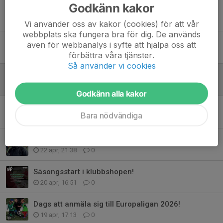
Godkänn kakor
Jerry möter - klubbchef Roland Olin
29 jun, 16:01
0
Vi använder oss av kakor (cookies) för att vår
webbplats ska fungera bra för dig. De används
Premiär för VM kollektionen med Wargön stuk!
även för webbanalys i syfte att hjälpa oss att
28 maj, 13:46
0
förbättra våra tjänster.
Så använder vi cookies
Ta chansen - möjlighet till sommarjobb/extrajobb!
27 maj, 14:00
0
Godkänn alla kakor
Christoffer Fagerström gästar vårens sista trivselträff!
Bara nödvändiga
20 maj, 16:49
0
Dags för ny trivselträff på Hallevi!
22 apr, 21:38
0
Säsongsstart i klubbshopen!
20 apr, 16:51
0
Dags att anmäla sig till Europaligan 2026!
19 apr, 17:13
0