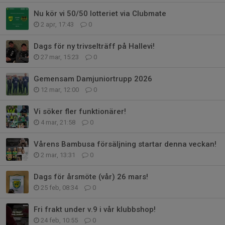
Nu kör vi 50/50 lotteriet via Clubmate
2 apr, 17:43
0
Dags för ny trivselträff på Hallevi!
27 mar, 15:23
0
Gemensam Damjuniortrupp 2026
12 mar, 12:00
0
Vi söker fler funktionärer!
4 mar, 21:58
0
Vårens Bambusa försäljning startar denna veckan!
2 mar, 13:31
0
Dags för årsmöte (vår) 26 mars!
25 feb, 08:34
0
Fri frakt under v.9 i vår klubbshop!
24 feb, 10:55
0