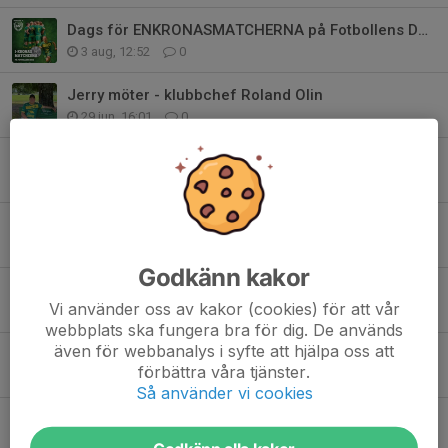
Dags för ENKRONASMATCHERNA på Fotbollens Dag!
3 aug, 12:52
0
Jerry möter - klubbchef Roland Olin
29 jun, 16:01
0
Premiär för VM kollektionen med Wargön stuk!
28 maj, 13:46
0
Ta chansen - möjlighet till sommarjobb/extrajobb!
27 maj, 14:00
0
Godkänn kakor
Christoffer Fagerström gästar vårens sista trivselträff!
Vi använder oss av kakor (cookies) för att vår
20 maj, 16:49
0
webbplats ska fungera bra för dig. De används
även för webbanalys i syfte att hjälpa oss att
Dags för ny trivselträff på Hallevi!
förbättra våra tjänster.
22 apr, 21:38
0
Så använder vi cookies
Säsongsstart i klubbshopen!
20 apr, 16:51
0