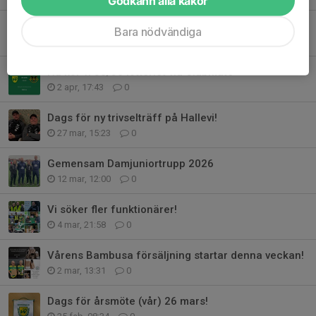
Godkänn alla kakor
Dags att anmäla sig till Europaligan 2026!
Bara nödvändiga
19 apr, 17:13
0
Nu kör vi 50/50 lotteriet via Clubmate
2 apr, 17:43
0
Dags för ny trivselträff på Hallevi!
27 mar, 15:23
0
Gemensam Damjuniortrupp 2026
12 mar, 12:00
0
Vi söker fler funktionärer!
4 mar, 21:58
0
Vårens Bambusa försäljning startar denna veckan!
2 mar, 13:31
0
Dags för årsmöte (vår) 26 mars!