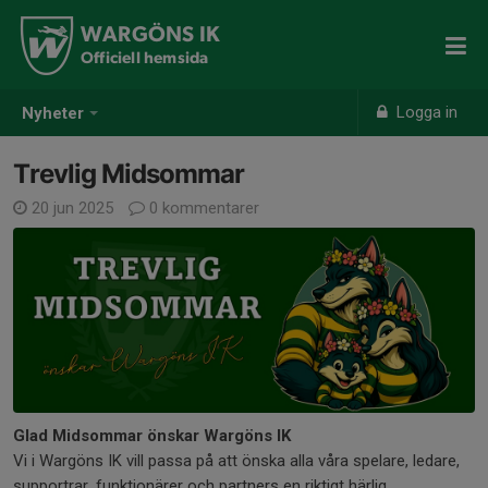
WARGÖNS IK
Officiell hemsida
Logga in
Nyheter
Trevlig Midsommar
20 jun 2025
0 kommentarer
Glad Midsommar önskar Wargöns IK
Vi i Wargöns IK vill passa på att önska alla våra spelare, ledare,
supportrar, funktionärer och partners en riktigt härlig