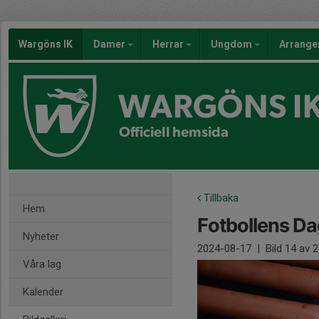
Wargöns IK
Damer
Herrar
Ungdom
Arrang
WARGÖNS I
Officiell hemsida
Tillbaka
Hem
Fotbollens D
Nyheter
2024-08-17
|
Bild
14
av 2
Våra lag
Kalender