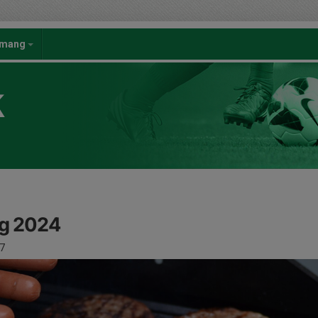
emang
K
ag 2024
7