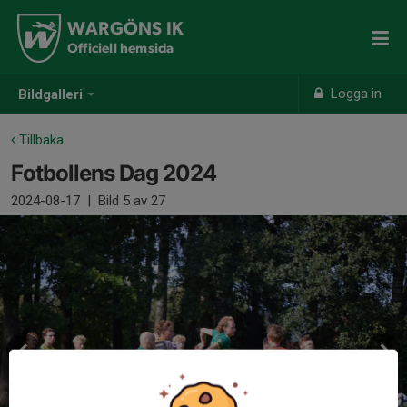
WARGÖNS IK
Officiell hemsida
Logga in
Bildgalleri
Tillbaka
Fotbollens Dag 2024
2024-08-17
|
Bild
5
av 27