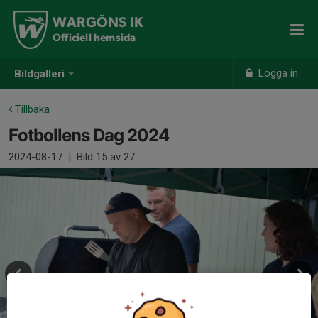
WARGÖNS IK
Officiell hemsida
Logga in
Bildgalleri
Tillbaka
Fotbollens Dag 2024
2024-08-17
|
Bild
15
av 27