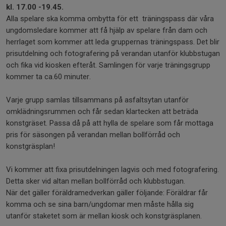
kl. 17.00 -19.45.
Alla spelare ska komma ombytta för ett träningspass där våra
ungdomsledare kommer att få hjälp av spelare från dam och
herrlaget som kommer att leda gruppernas träningspass. Det blir
prisutdelning och fotografering på verandan utanför klubbstugan
och fika vid kiosken efteråt. Samlingen för varje träningsgrupp
kommer ta ca.60 minuter.
Varje grupp samlas tillsammans på asfaltsytan utanför
omklädningsrummen och får sedan klartecken att beträda
konstgräset. Passa då på att hylla de spelare som får mottaga
pris för säsongen på verandan mellan bollförråd och
konstgräsplan!
Vi kommer att fixa prisutdelningen lagvis och med fotografering.
Detta sker vid altan mellan bollförråd och klubbstugan.
När det gäller föräldramedverkan gäller följande: Föräldrar får
komma och se sina barn/ungdomar men måste hålla sig
utanför staketet som är mellan kiosk och konstgräsplanen.