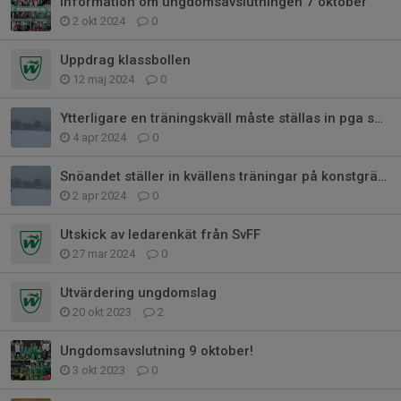
Information om ungdomsavslutningen 7 oktober
2 okt 2024
0
Uppdrag klassbollen
12 maj 2024
0
Ytterligare en träningskväll måste ställas in pga snöandet!
4 apr 2024
0
Snöandet ställer in kvällens träningar på konstgräset
2 apr 2024
0
Utskick av ledarenkät från SvFF
27 mar 2024
0
Utvärdering ungdomslag
20 okt 2023
2
Ungdomsavslutning 9 oktober!
3 okt 2023
0