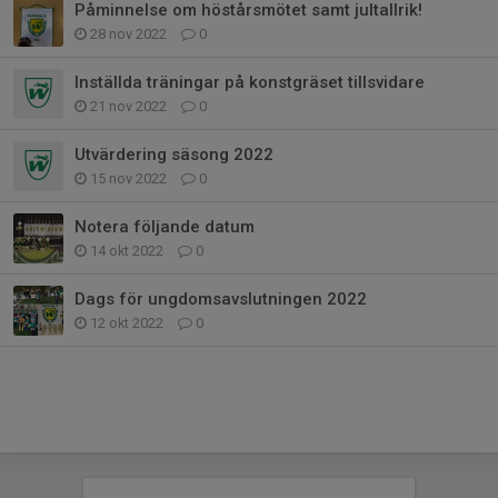
Påminnelse om höstårsmötet samt jultallrik!
28 nov 2022
0
Inställda träningar på konstgräset tillsvidare
21 nov 2022
0
Utvärdering säsong 2022
15 nov 2022
0
Notera följande datum
14 okt 2022
0
Dags för ungdomsavslutningen 2022
12 okt 2022
0