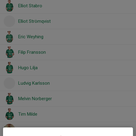
Elliot Stabro
Elliot Strömqvist
Eric Weyhing
Filip Fransson
Hugo Lilja
Ludvig Karlsson
Melvin Norberger
Tim Milde
Viktor Härling