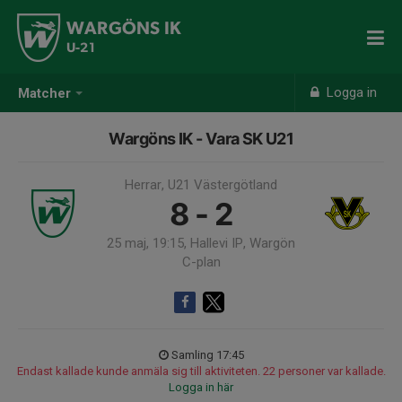
WARGÖNS IK
U-21
Logga in
Matcher
Wargöns IK - Vara SK U21
Herrar, U21 Västergötland
8 - 2
25 maj, 19:15, Hallevi IP, Wargön
C-plan
Samling 17:45
Endast kallade kunde anmäla sig till aktiviteten. 22 personer var kallade.
Logga in här