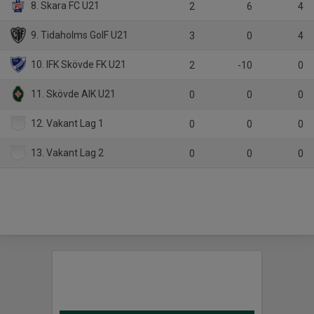
8. Skara FC U21
2
6
4
9. Tidaholms GoIF U21
3
0
4
10. IFK Skövde FK U21
2
-10
0
11. Skövde AIK U21
0
0
0
12. Vakant Lag 1
0
0
0
13. Vakant Lag 2
0
0
0