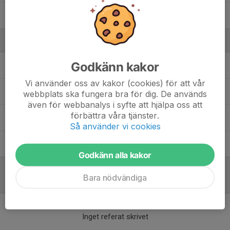
16. Wilmer Karlsson
Ledare
Godkänn kakor
Amanda Sjöö
Assisterande Tränare
Vi använder oss av kakor (cookies) för att vår
Arvid Olin
Huvudtränare
webbplats ska fungera bra för dig. De används
även för webbanalys i syfte att hjälpa oss att
förbättra våra tjänster.
Gustav Holmgren
Ledare
Så använder vi cookies
Simon Karlsson
Ledare
Godkänn alla kakor
Bara nödvändiga
Referat
Inget referat skrivet