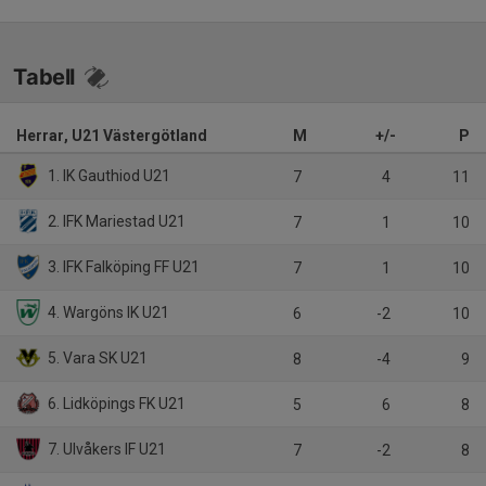
Tabell
Herrar, U21 Västergötland
M
+/-
P
1. IK Gauthiod U21
7
4
11
2. IFK Mariestad U21
7
1
10
3. IFK Falköping FF U21
7
1
10
4. Wargöns IK U21
6
-2
10
5. Vara SK U21
8
-4
9
6. Lidköpings FK U21
5
6
8
7. Ulvåkers IF U21
7
-2
8