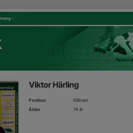
emang
K
Viktor Härling
Position
Målvakt
Ålder
18 år