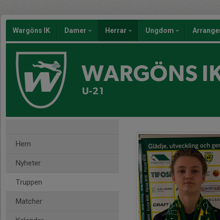
Wargöns IK
Damer
Herrar
Ungdom
Arrang
WARGÖNS I
U-21
Hem
Nyheter
Truppen
Matcher