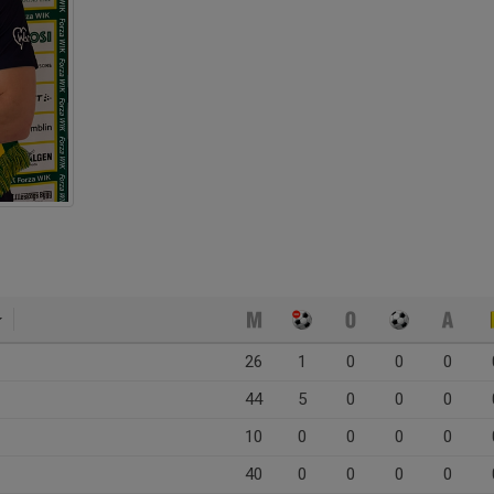
26
1
0
0
0
44
5
0
0
0
10
0
0
0
0
40
0
0
0
0