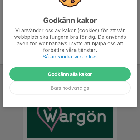
WIK Sommarfotbollsskola 2026
8 maj, 12:00
0
Godkänn kakor
TIFOSI Fotbollsskola 2022
1 jun 2022
0
Vi använder oss av kakor (cookies) för att vår
webbplats ska fungera bra för dig. De används
även för webbanalys i syfte att hjälpa oss att
förbättra våra tjänster.
Så använder vi cookies
Godkänn alla kakor
Bara nödvändiga