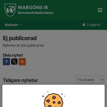
WARGÖNS IK
Sommarfotbollsskola
Logga in
Nyheter
Ej publicerad
Nyheten är inte publicerad
Dela nyhet
Tidigare nyheter
Välkommen till Sommarfotbollsskolan 2026
12 jun, 15:06
1