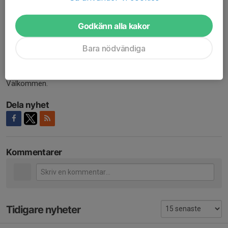
när vi avslutar på torsdagen.
Anmälan sker via följande länk:
Anmälan WIK fotbollsskola
Godkänn alla kakor
Bara nödvändiga
Absolut sista anmälningsdagen är fredagen den 29 maj.
(ev. frågor - roland@wargonsik.se)
Välkommen.
Dela nyhet
Kommentarer
Tidigare nyheter