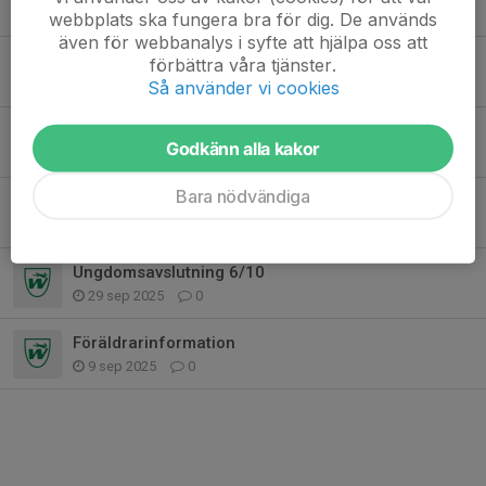
2 apr, 16:37
0
webbplats ska fungera bra för dig. De används
även för webbanalys i syfte att hjälpa oss att
Ny träningstid!
förbättra våra tjänster.
4 mar, 11:47
0
Så använder vi cookies
Information
Godkänn alla kakor
3 feb, 18:34
0
Bara nödvändiga
Inomhusträningar!
11 dec 2025
1
Ungdomsavslutning 6/10
29 sep 2025
0
Föräldrarinformation
9 sep 2025
0