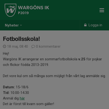
WARGÖNS IK
P2019
Logga in
Nyheter
Fotbollsskola!
18 maj, 08:40
0 kommentarer
Hej!
Wargöns IK arrangerar en sommarfotbollskola
v.25
för pojkar
och flickor födda 2013-2019.
Det vore kul om så många som möjligt från vårt lag anmälde sig.
Datum:
15-18/6
Tid:
10.00-14.30
Anmäl dig
här
Det är först till kvarn som gäller!