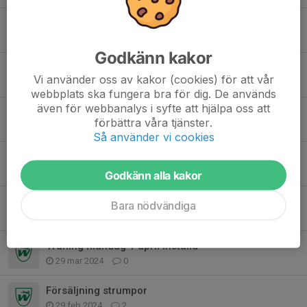
Klassbollen
12 maj 2024
17
Godkänn kakor
Lagfotografering med anledning av WIK jubileum 2024
Vi använder oss av kakor (cookies) för att vår
12 maj 2024
3
webbplats ska fungera bra för dig. De används
även för webbanalys i syfte att hjälpa oss att
Svara på kallelsen ang sammandraget 19/5
förbättra våra tjänster.
9 maj 2024
0
Så använder vi cookies
Ny samlingstid lördag 4/5
29 apr 2024
0
Godkänn alla kakor
Träningstider och sammandrag
Bara nödvändiga
15 apr 2024
0
Träning måndag 1 april inställd
29 mar 2024
0
Försäljning strumpor
29 feb 2024
2