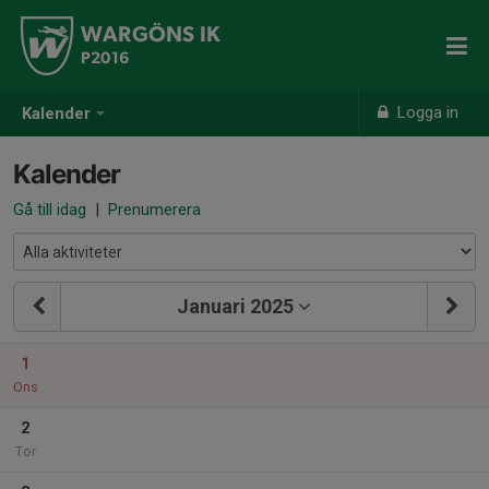
WARGÖNS IK
P2016
Logga in
Kalender
Kalender
Gå till idag
|
Prenumerera
Januari 2025
1
Ons
2
Tor