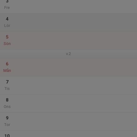
3
Fre
4
Lör
5
Sön
v.2
6
Mån
7
Tis
8
Ons
9
Tor
10