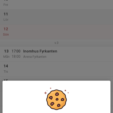
Fre
11
Lör
12
Sön
v.3
13
17:00
Inomhus Fyrkanten
18:00
Mån
Arena Fyrkanten
14
Tis
15
Ons
16
Tor
17