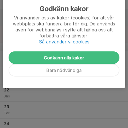
Fre
Godkänn kakor
18
Vi använder oss av kakor (cookies) för att vår
Lör
webbplats ska fungera bra för dig. De används
även för webbanalys i syfte att hjälpa oss att
19
förbättra våra tjänster.
Sön
Så använder vi cookies
v.4
20
17:00
Inomhus Fyrkanten
Godkänn alla kakor
18:00
Mån
Arena Fyrkanten
Bara nödvändiga
21
Tis
22
Ons
23
Tor
24