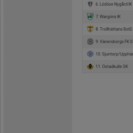
6. Lödöse Nygård IK
7. Wargöns IK
8. Trollhättans BoIS 
9. Vänersborgs FK S
10. Sjuntorp/Upphä
11. Östadkulle SK