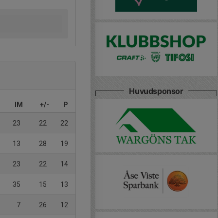
Huvudsponsor
IM
+/-
P
23
22
22
13
28
19
23
22
14
35
15
13
7
26
12