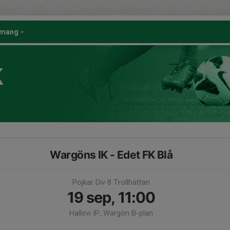
emang
K
Wargöns IK - Edet FK Blå
Pojkar Div 8 Trollhättan
19 sep, 11:00
Hallevi IP, Wargön B-plan