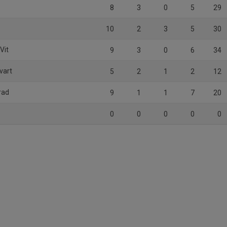
8
3
0
5
29
10
2
3
5
30
Vit
9
3
0
6
34
vart
5
2
1
2
12
rad
9
1
1
7
20
0
0
0
0
0