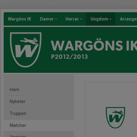
Wargöns IK
Damer
Herrar
Ungdom
Arrang
WARGÖNS I
P2012/2013
Hem
Nyheter
Truppen
Matcher