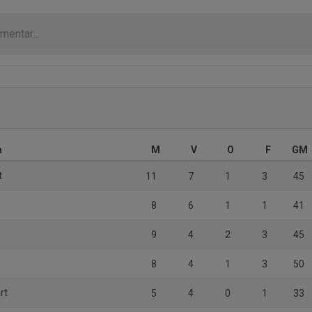
n
M
V
O
F
GM
t
11
7
1
3
45
8
6
1
1
41
9
4
2
3
45
8
4
1
3
50
rt
5
4
0
1
33