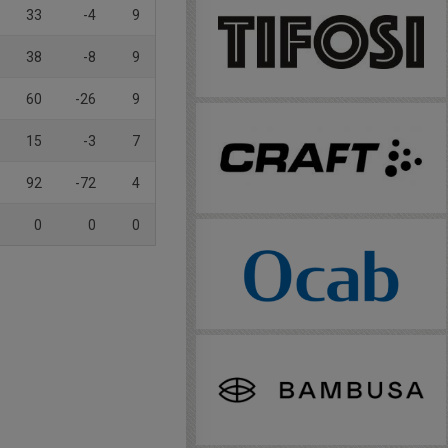
33
-4
9
38
-8
9
60
-26
9
15
-3
7
92
-72
4
0
0
0