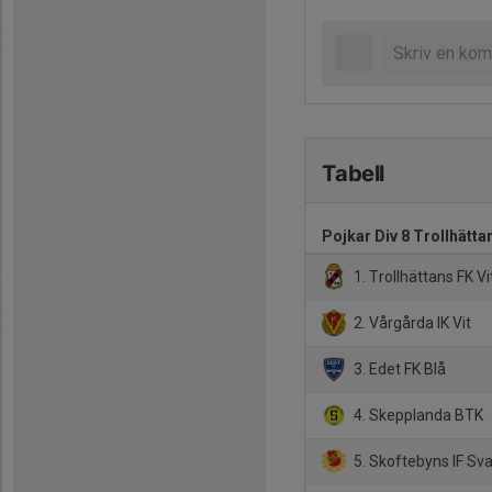
Tabell
Pojkar Div 8 Trollhätta
1. Trollhättans FK Vi
2. Vårgårda IK Vit
3. Edet FK Blå
4. Skepplanda BTK
5. Skoftebyns IF Sva