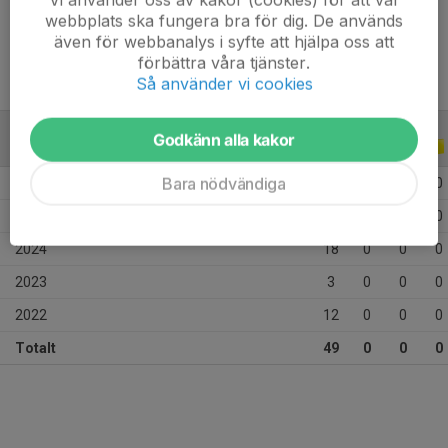
Ålder
14 år
webbplats ska fungera bra för dig. De används
även för webbanalys i syfte att hjälpa oss att
förbättra våra tjänster.
Så använder vi cookies
Godkänn alla kakor
ALLA SERIER
ALLA ÅR
Bara nödvändiga
2026
5
0
0
0
2025
11
0
0
0
2024
18
0
0
0
2023
3
0
0
0
2022
12
0
0
0
Totalt
49
0
0
0